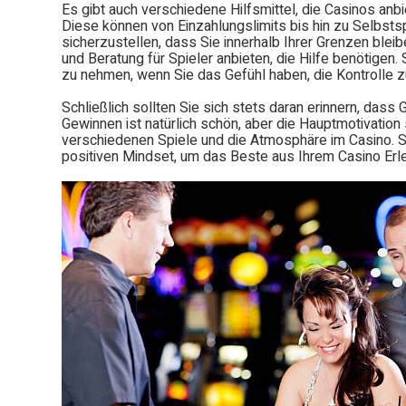
Es gibt auch verschiedene Hilfsmittel, die Casinos anb
Diese können von Einzahlungslimits bis hin zu Selbsts
sicherzustellen, dass Sie innerhalb Ihrer Grenzen blei
und Beratung für Spieler anbieten, die Hilfe benötigen
zu nehmen, wenn Sie das Gefühl haben, die Kontrolle zu
Schließlich sollten Sie sich stets daran erinnern, dass G
Gewinnen ist natürlich schön, aber die Hauptmotivation
verschiedenen Spiele und die Atmosphäre im Casino. 
positiven Mindset, um das Beste aus Ihrem Casino Erl