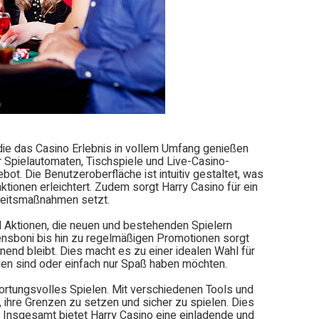
 die das Casino Erlebnis in vollem Umfang genießen
r Spielautomaten, Tischspiele und Live-Casino-
ot. Die Benutzeroberfläche ist intuitiv gestaltet, was
tionen erleichtert. Zudem sorgt Harry Casino für ein
heitsmaßnahmen setzt.
d Aktionen, die neuen und bestehenden Spielern
ensboni bis hin zu regelmäßigen Promotionen sorgt
end bleibt. Dies macht es zu einer idealen Wahl für
gen sind oder einfach nur Spaß haben möchten.
wortungsvolles Spielen. Mit verschiedenen Tools und
, ihre Grenzen zu setzen und sicher zu spielen. Dies
t. Insgesamt bietet Harry Casino eine einladende und