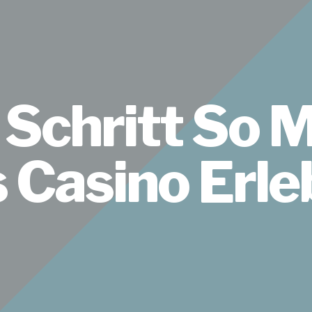
 Schritt So 
 Casino Erle