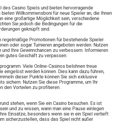
il des Casino Spiels und bieten hervorragende
 bieten Willkommensboni für neue Spieler an, die Ihnen
n eine großartige Möglichkeit sein, verschiedene
achten Sie jedoch die Bedingungen für die
derungen geknüpft sind.
h regelmäßige Promotionen für bestehende Spieler.
onen oder sogar Turnieren angeboten werden. Nutzen
en und Ihre Gewinnchancen zu verbessern. Informieren
ein gutes Geschäft zu verpassen.
ueprogramm. Viele Online-Casinos belohnen treue
ile eingelöst werden können. Dies kann dazu führen,
ammeln dieser Punkte können Sie sich exklusive
s sichern. Nutzen Sie diese Programme, um Ihr
n den Vorteilen zu profitieren.
rund stehen, wenn Sie ein Casino besuchen. Es ist
u sein und zu wissen, wann man eine Pause einlegen
 ihre Einsätze, besonders wenn sie in ein Spiel vertieft
um sicherzustellen, dass das Spiel nicht außer