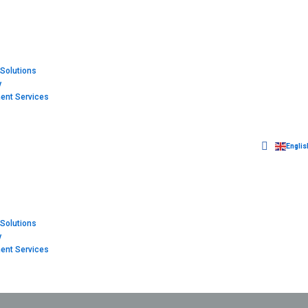
 Solutions
y
ent Services
Englis
 Solutions
y
ent Services