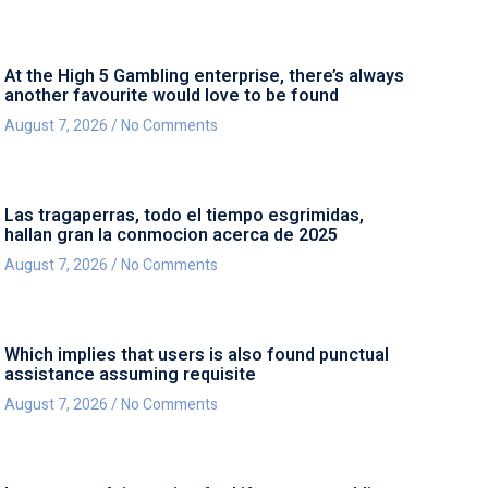
At the High 5 Gambling enterprise, there’s always
another favourite would love to be found
August 7, 2026
No Comments
Las tragaperras, todo el tiempo esgrimidas,
hallan gran la conmocion acerca de 2025
August 7, 2026
No Comments
Which implies that users is also found punctual
assistance assuming requisite
August 7, 2026
No Comments