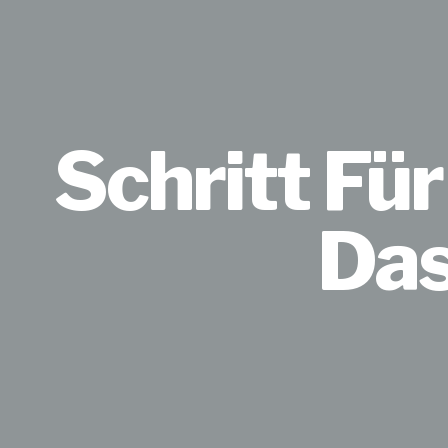
Schritt Für
Das