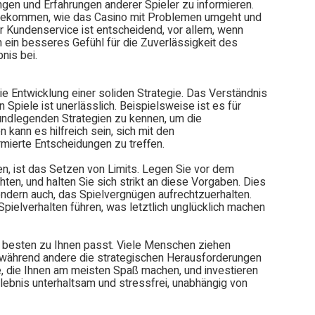
ngen und Erfahrungen anderer Spieler zu informieren.
u bekommen, wie das Casino mit Problemen umgeht und
er Kundenservice ist entscheidend, vor allem, wenn
n ein besseres Gefühl für die Zuverlässigkeit des
nis bei.
ie Entwicklung einer soliden Strategie. Das Verständnis
Spiele ist unerlässlich. Beispielsweise ist es für
rundlegenden Strategien zu kennen, um die
kann es hilfreich sein, sich mit den
mierte Entscheidungen zu treffen.
zen, ist das Setzen von Limits. Legen Sie vor dem
hten, und halten Sie sich strikt an diese Vorgaben. Dies
 sondern auch, das Spielvergnügen aufrechtzuerhalten.
ielverhalten führen, was letztlich unglücklich machen
am besten zu Ihnen passt. Viele Menschen ziehen
 während andere die strategischen Herausforderungen
e, die Ihnen am meisten Spaß machen, und investieren
rlebnis unterhaltsam und stressfrei, unabhängig von