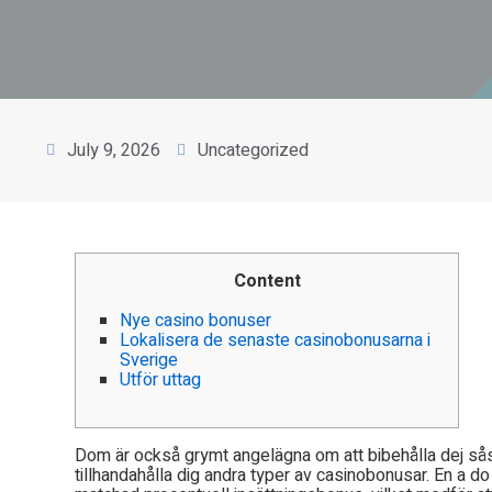
July 9, 2026
Uncategorized
Content
Nye casino bonuser
Lokalisera de senaste casinobonusarna i
Sverige
Utför uttag
Dom är också grymt angelägna om att bibehålla dej sås
tillhandahålla dig andra typer av casinobonusar. En a 