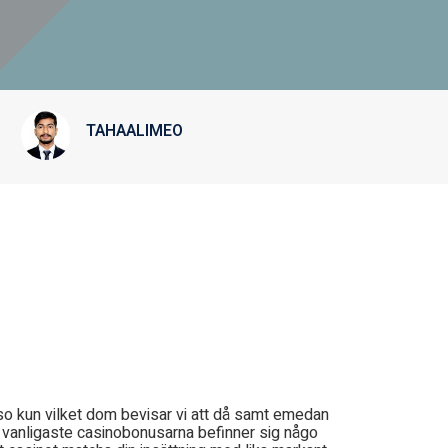
TAHAALIMEO
o kun vilket dom bevisar vi att då samt emedan
do vanligaste casinobonusarna befinner sig någo