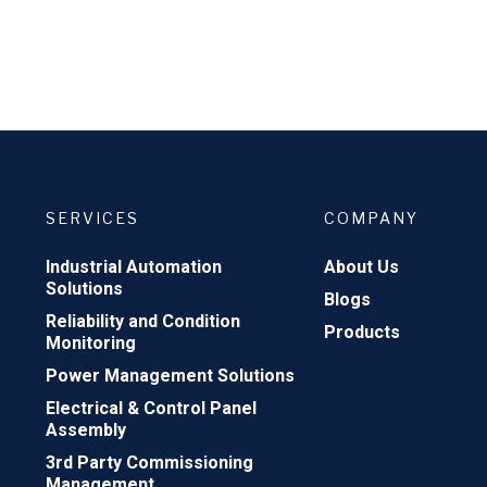
SERVICES
COMPANY
Industrial Automation
About Us
Solutions
Blogs
Reliability and Condition
Products
Monitoring
Power Management Solutions
Electrical & Control Panel
Assembly
3rd Party Commissioning
Management