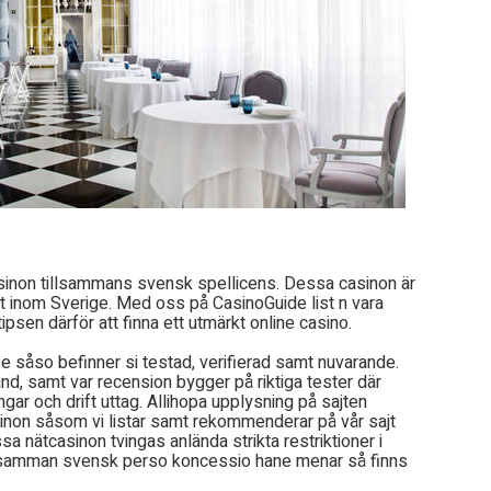
asinon tillsammans svensk spellicens. Dessa casinon är
tt inom Sverige. Med oss på CasinoGuide list n vara
ipsen därför att finna ett utmärkt online casino.
se såso befinner si testad, verifierad samt nuvarande.
nd, samt var recension bygger på riktiga tester där
gar och drift uttag. Allihopa upplysning på sajten
non såsom vi listar samt rekommenderar på vår sajt
a nätcasinon tvingas anlända strikta restriktioner i
illsamman svensk perso koncessio hane menar så finns