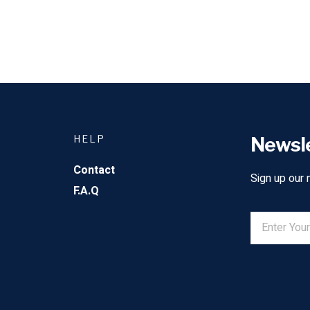
HELP
Newsl
Contact
Sign up our 
F.A.Q