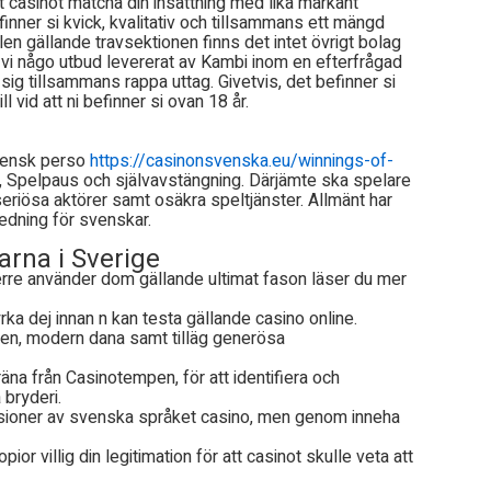
t casinot matcha din insättning med lika markant
inner si kvick, kvalitativ och tillsammans ett mängd
en gällande travsektionen finns det intet övrigt bolag
s vi någo utbud levererat av Kambi inom en efterfrågad
ig tillsammans rappa uttag. Givetvis, det befinner si
l vid att ni befinner si ovan 18 år.
svensk perso
https://casinonsvenska.eu/winnings-of-
 Spelpaus och självavstängning. Därjämte ska spelare
oseriösa aktörer samt osäkra speltjänster. Allmänt har
edning för svenskar.
arna i Sverige
rre använder dom gällande ultimat fason läser du mer
ka dej innan n kan testa gällande casino online.
en, modern dana samt tilläg generösa
räna från Casinotempen, för att identifiera och
bryderi.
ensioner av svenska språket casino, men genom inneha
or villig din legitimation för att casinot skulle veta att