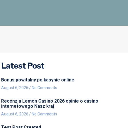
Latest Post
Bonus powitalny po kasynie online
August 6, 2026
No Comments
Recenzja Lemon Casino 2026 opinie o casino
internetowego Nasz kraj
August 6, 2026
No Comments
Test Post Created