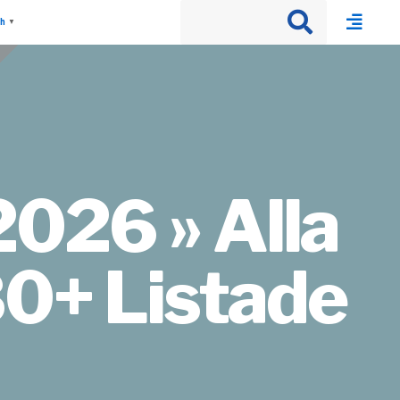
sh
▼
2026 » Alla
80+ Listade