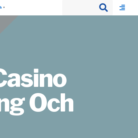
sh
▼
Casino
ing Och