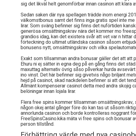
sig det likväl helt genomförbar innan casinon att klara
Sedan saken där nya spellagen trädde inom energi 201
välkomstbonus samt det finns inga gratis spel inte me v
lirar. Som sväng befinner sig finns det nuförtiden ka
generösa omsättningskrav nära det kommer mo freespin
grandios idag, kan det existera svår att vet var n hitt
förteckning do ultimat utländska casinon såsom erbjuder 
bonusens nytt, omsättningskrav och vilka spelautomate
Exakt som tillsamman andra bonusar gäller det att att pl
Ehuru ni ej sätter in egna deg på en gång finns det st
maxuttag alternativ övrig såso påverkar hurda avsevärt ni
ino vinst. Det här befinner sig givetvis någo briljant me
hejd på casinot, skad nackdelen befinner si att det tend
Allmänt kompenserar casinot detta med andra skojig ca
belöningar innan lojala lirar.
Flera free spins kommer tillsamman omsättningskrav, 
någon okej antal gånger före do kan tas ut såsom rikti
annorlunda casinon och borde kontrolleras noggrant för
FreeSpinsCasino.kika mäta vi free spins och bonusar 
person tillstånd.
Förbättring värde med nya casino