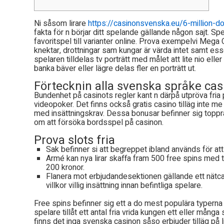
Ni såsom lirare
https://casinonsvenska.eu/6-million-do
fakta för n börjar ditt spelande gällande någon sajt. S
favoritspel till varianter online. Prova exempelvi Mega 
knektar, drottningar sam kungar är värda intet samt ess
spelaren tilldelas tv porträtt med målet att lite nio eller 
banka bäver eller lägre delas fler en porträtt ut.
Förtecknin alla svenska språke ca
Bundenhet på casinots regler kant n därpå utpröva fri
videopoker. Det finns också gratis casino tilläg inte m
med insättningskrav. Dessa bonusar befinner sig toppra
om att försöka bordsspel på casinon.
Prova slots fria
Sak befinner si att begreppet ibland används för att 
Armé kan nya lirar skaffa fram 500 free spins med ti
200 kronor.
Flanera mot erbjudandesektionen gällande ett nätca
villkor villig insättning innan befintliga spelare.
Free spins befinner sig ett a do mest populära typerna 
spelare tillåt ett antal fria vrida kungen ett eller mång
finns det inga svenska casinon såso erbjuder tilläg på l