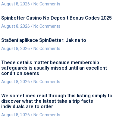
August 8, 2026
No Comments
Spinbetter Casino No Deposit Bonus Codes 2025
August 8, 2026
No Comments
Stažení aplikace SpinBetter: Jak na to
August 8, 2026
No Comments
These details matter because membership
safeguards is usually missed until an excellent
condition seems
August 8, 2026
No Comments
We sometimes read through this listing simply to
discover what the latest take a trip facts
individuals are to order
August 8, 2026
No Comments