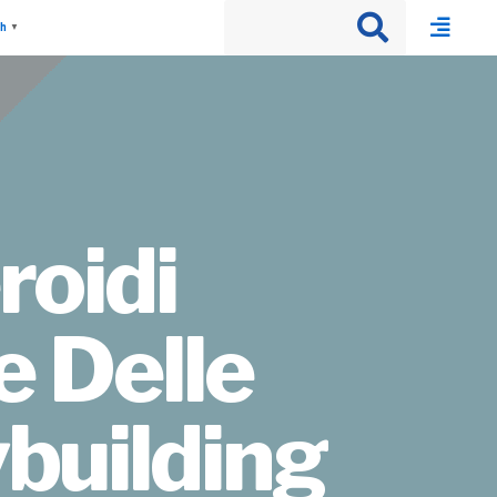
sh
▼
roidi
e Delle
building