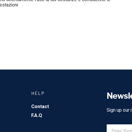
restazioni.
HELP
Newsl
Contact
Sign up our 
F.A.Q