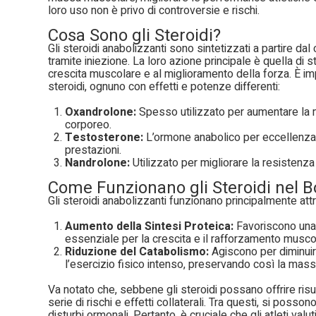
loro uso non è privo di controversie e rischi.
Cosa Sono gli Steroidi?
Gli steroidi anabolizzanti sono sintetizzati a partire d
tramite iniezione. La loro azione principale è quella di s
crescita muscolare e al miglioramento della forza. È imp
steroidi, ognuno con effetti e potenze differenti:
Oxandrolone:
Spesso utilizzato per aumentare la
corporeo.
Testosterone:
L’ormone anabolico per eccellenza, 
prestazioni.
Nandrolone:
Utilizzato per migliorare la resistenz
Come Funzionano gli Steroidi nel B
Gli steroidi anabolizzanti funzionano principalmente a
Aumento della Sintesi Proteica:
Favoriscono una 
essenziale per la crescita e il rafforzamento musco
Riduzione del Catabolismo:
Agiscono per diminuir
l’esercizio fisico intenso, preservando così la mas
Va notato che, sebbene gli steroidi possano offrire risult
serie di rischi e effetti collaterali. Tra questi, si posson
disturbi ormonali. Pertanto, è cruciale che gli atleti val