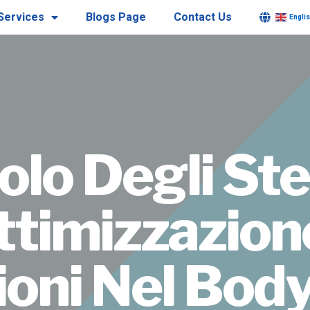
Services
Blogs Page
Contact Us
Engli
uolo Degli Ste
ttimizzazion
ioni Nel Body