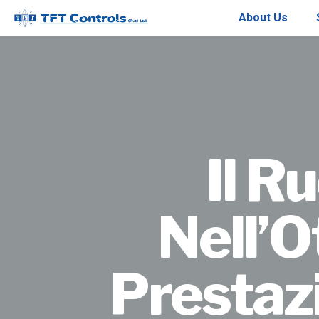
About Us
Il R
Nell’O
Prestaz