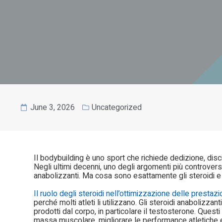
June 3, 2026
Uncategorized
Il bodybuilding è uno sport che richiede dedizione, disc
Negli ultimi decenni, uno degli argomenti più controvers
anabolizzanti. Ma cosa sono esattamente gli steroidi 
Il ruolo degli steroidi nell’ottimizzazione delle prestaz
perché molti atleti li utilizzano. Gli steroidi anabolizzan
prodotti dal corpo, in particolare il testosterone. Questi
massa muscolare, migliorare le performance atletiche e f