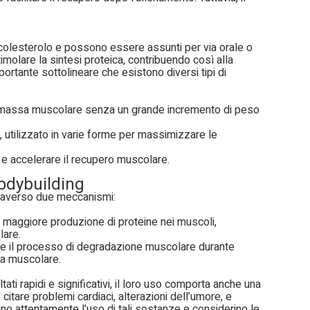
al colesterolo e possono essere assunti per via orale o
timolare la sintesi proteica, contribuendo così alla
ortante sottolineare che esistono diversi tipi di
 massa muscolare senza un grande incremento di peso
utilizzato in varie forme per massimizzare le
a e accelerare il recupero muscolare.
odybuilding
ttraverso due meccanismi:
maggiore produzione di proteine nei muscoli,
lare.
e il processo di degradazione muscolare durante
sa muscolare.
ati rapidi e significativi, il loro uso comporta anche una
o citare problemi cardiaci, alterazioni dell’umore, e
utino attentamente l’uso di tali sostanze e considerino le