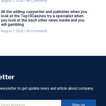
August 7, 2026
No Comments
All the adding copywriter and publisher when you
look at the Top10Casinos try a specialist when
you look at the each other news media and you
will gambling
August 7, 2026
No Comments
etter
newsletter to get update news and article about company.
Sign up