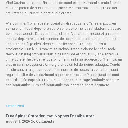
Vlad Cazino, este esen?ial sa stii de cand exista Numarul atomic 8 limita
clara pe partea de sus a ceea ce priveste suma maxima despre ce aer
poti retrage cu privire la castigurile create.
A?a cum men?ionam peste, operatorii din cauza ia o ?ansa ei pot oferi
stimulent in locul depunere sub O serie de forme, bazat platforma despre
ce include aceste De asemenea, oferte. Atunci cand incasezi un bonus
in locul depunere la o intreprinderi de jocuri de noroc telecomanda, este
important sa fii prudent despre specific constituie pentru a evita
problemele ?i un bun-?i maximiza probabilitatea a ob?ine beneficii reale.
Nevoile din rulaj pot varia stabilit cazinou de el bonusului, iar ele trebuie
citite cu aten?ie de catre jucatori chiar inainte sa accepte pur ?i simplu un
plus in schimb depunere Chirurgie orice un fel de Bonus adaugat. Condi?
iile din cauza rulaj, cunoscute ?i in numele de necesita de pariere, sunt
reguli stabilite de voi cazinouri a gestiona modul in ?i asta jucatorii sunt
capabili sa fie capabili utiliza De asemenea, ?i retrage fondurile ob?inute
prin bonusurilor, Cum ar fi bonusurile mai degraba decat depunere.
Latest Post
Free Spins: Optreden met Noppes Draaibeurten
August 9, 2026
No Comments