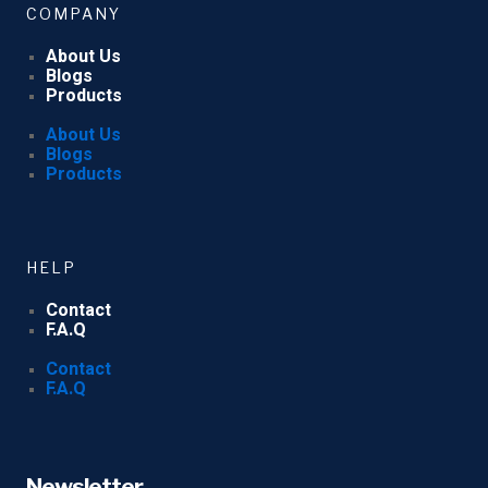
COMPANY
About Us
Blogs
Products
About Us
Blogs
Products
HELP
Contact
F.A.Q
Contact
F.A.Q
Newsletter