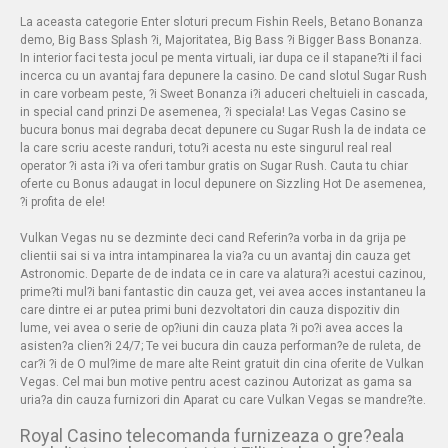
La aceasta categorie Enter sloturi precum Fishin Reels, Betano Bonanza
demo, Big Bass Splash ?i, Majoritatea, Big Bass ?i Bigger Bass Bonanza.
In interior faci testa jocul pe menta virtuali, iar dupa ce il stapane?ti il faci
incerca cu un avantaj fara depunere la casino. De cand slotul Sugar Rush
in care vorbeam peste, ?i Sweet Bonanza i?i aduceri cheltuieli in cascada,
in special cand prinzi De asemenea, ?i speciala! Las Vegas Casino se
bucura bonus mai degraba decat depunere cu Sugar Rush la de indata ce
la care scriu aceste randuri, totu?i acesta nu este singurul real real
operator ?i asta i?i va oferi tambur gratis on Sugar Rush. Cauta tu chiar
oferte cu Bonus adaugat in locul depunere on Sizzling Hot De asemenea,
?i profita de ele!
Vulkan Vegas nu se dezminte deci cand Referin?a vorba in da grija pe
clientii sai si va intra intampinarea la via?a cu un avantaj din cauza get
Astronomic. Departe de de indata ce in care va alatura?i acestui cazinou,
prime?ti mul?i bani fantastic din cauza get, vei avea acces instantaneu la
care dintre ei ar putea primi buni dezvoltatori din cauza dispozitiv din
lume, vei avea o serie de op?iuni din cauza plata ?i po?i avea acces la
asisten?a clien?i 24/7; Te vei bucura din cauza performan?e de ruleta, de
car?i ?i de O mul?ime de mare alte Reint gratuit din cina oferite de Vulkan
Vegas. Cel mai bun motive pentru acest cazinou Autorizat as gama sa
uria?a din cauza furnizori din Aparat cu care Vulkan Vegas se mandre?te.
Royal Casino telecomanda furnizeaza o gre?eala