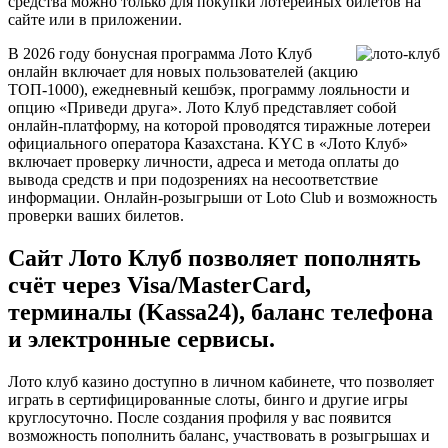
средства можно только для покупки лотерейных билетов на
сайте или в приложении.
В 2026 году бонусная программа Лото Клуб
онлайн включает для новых пользователей (акцию
ТОП-1000), ежедневный кешбэк, программу лояльности и
опцию «Приведи друга». Лото Клуб представляет собой
онлайн-платформу, на которой проводятся тиражные лотереи
официального оператора Казахстана. KYC в «Лото Клуб»
включает проверку личности, адреса и метода оплаты до
вывода средств и при подозрениях на несоответствие
информации. Онлайн-розыгрыши от Loto Club и возможность
проверки ваших билетов.
Сайт Лото Клуб позволяет пополнять
счёт через Visa/MasterCard,
терминалы (Kassa24), баланс телефона
и электронные сервисы.
Лото клуб казино доступно в личном кабинете, что позволяет
играть в сертифицированные слоты, бинго и другие игры
круглосуточно. После создания профиля у вас появится
возможность пополнить баланс, участвовать в розыгрышах и