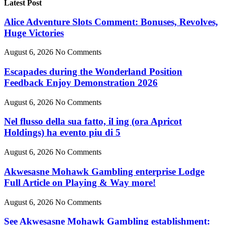
Latest Post
Alice Adventure Slots Comment: Bonuses, Revolves,
Huge Victories
August 6, 2026
No Comments
Escapades during the Wonderland Position
Feedback Enjoy Demonstration 2026
August 6, 2026
No Comments
Nel flusso della sua fatto, il ing (ora Apricot
Holdings) ha evento piu di 5
August 6, 2026
No Comments
Akwesasne Mohawk Gambling enterprise Lodge
Full Article on Playing & Way more!
August 6, 2026
No Comments
See Akwesasne Mohawk Gambling establishment: