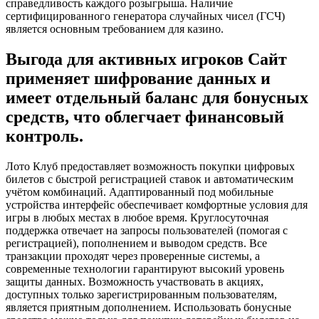
справедливость каждого розыгрыша. Наличие
сертифицированного генератора случайных чисел (ГСЧ)
является основным требованием для казино.
Выгода для активных игроков Сайт
применяет шифрование данных и
имеет отдельный баланс для бонусных
средств, что облегчает финансовый
контроль.
Лото Клуб предоставляет возможность покупки цифровых
билетов с быстрой регистрацией ставок и автоматическим
учётом комбинаций. Адаптированный под мобильные
устройства интерфейс обеспечивает комфортные условия для
игры в любых местах в любое время. Круглосуточная
поддержка отвечает на запросы пользователей (помогая с
регистрацией), пополнением и выводом средств. Все
транзакции проходят через проверенные системы, а
современные технологии гарантируют высокий уровень
защиты данных. Возможность участвовать в акциях,
доступных только зарегистрированным пользователям,
является приятным дополнением. Использовать бонусные