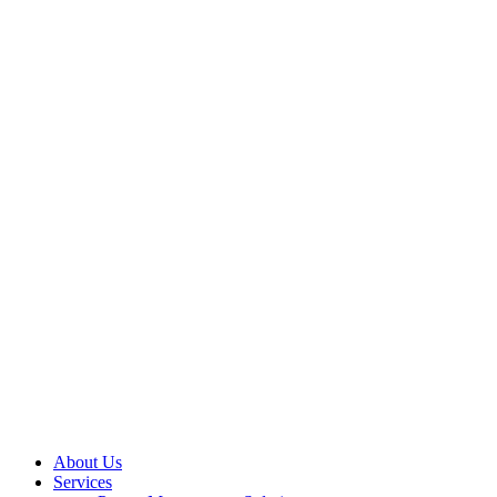
About Us
Services