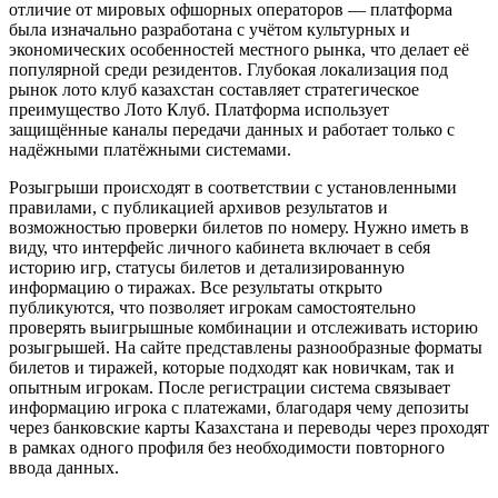
отличие от мировых офшорных операторов — платформа
была изначально разработана с учётом культурных и
экономических особенностей местного рынка, что делает её
популярной среди резидентов. Глубокая локализация под
рынок лото клуб казахстан составляет стратегическое
преимущество Лото Клуб. Платформа использует
защищённые каналы передачи данных и работает только с
надёжными платёжными системами.
Розыгрыши происходят в соответствии с установленными
правилами, с публикацией архивов результатов и
возможностью проверки билетов по номеру. Нужно иметь в
виду, что интерфейс личного кабинета включает в себя
историю игр, статусы билетов и детализированную
информацию о тиражах. Все результаты открыто
публикуются, что позволяет игрокам самостоятельно
проверять выигрышные комбинации и отслеживать историю
розыгрышей. На сайте представлены разнообразные форматы
билетов и тиражей, которые подходят как новичкам, так и
опытным игрокам. После регистрации система связывает
информацию игрока с платежами, благодаря чему депозиты
через банковские карты Казахстана и переводы через проходят
в рамках одного профиля без необходимости повторного
ввода данных.