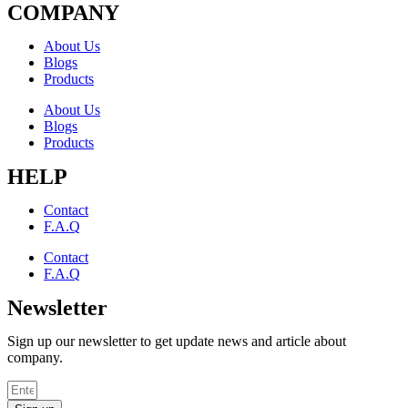
COMPANY
About Us
Blogs
Products
About Us
Blogs
Products
HELP
Contact
F.A.Q
Contact
F.A.Q
Newsletter
Sign up our newsletter to get update news and article about
company.