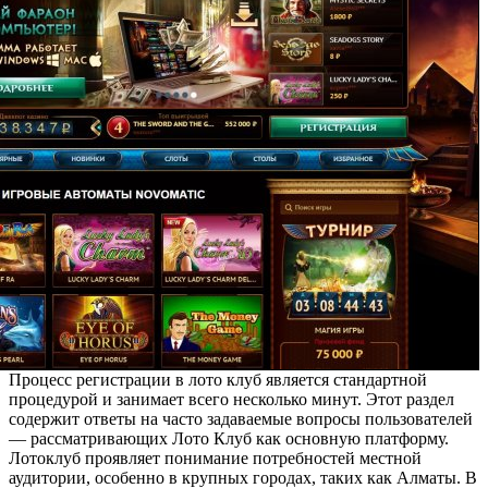
Процесс регистрации в лото клуб является стандартной
процедурой и занимает всего несколько минут. Этот раздел
содержит ответы на часто задаваемые вопросы пользователей
— рассматривающих Лото Клуб как основную платформу.
Лотоклуб проявляет понимание потребностей местной
аудитории, особенно в крупных городах, таких как Алматы. В