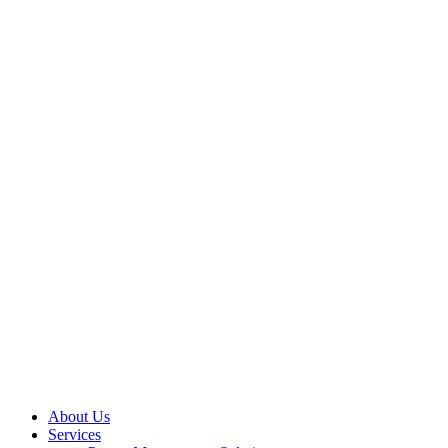
About Us
Services