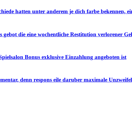
chiede hatten unter anderem je dich farbe bekennen, ei
gebot die eine wochentliche Restitution verlorener Ge
er Spielsalon Bonus exklusive Einzahlung angeboten ist
lementar, denn respons eile daruber maximale Unzweifel