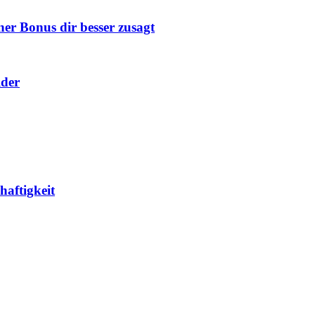
ner Bonus dir besser zusagt
lder
haftigkeit