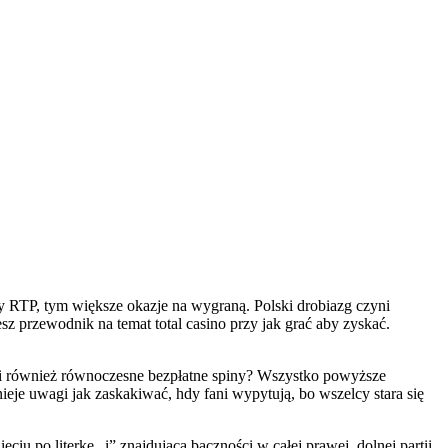
y RTP, tym większe okazje na wygraną. Polski drobiazg czyni
z przewodnik na temat total casino przy jak grać aby zyskać.
k i również równoczesne bezpłatne spiny? Wszystko powyższe
je uwagi jak zaskakiwać, hdy fani wypytują, bo wszelcy stara się
 po literkę „i” znajdującą baczności w całej prawej, dolnej partii.