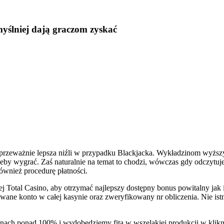
yślniej dają graczom zyskać
t przeważnie lepsza niźli w przypadku Blackjacka. Wykładzinom wyższ
by wygrać. Zaś naturalnie na temat to chodzi, wówczas gdy odczytujes
ównież procedurę płatności.
ej Total Casino, aby otrzymać najlepszy dostępny bonus powitalny ja
e konto w całej kasynie oraz zweryfikowany nr obliczenia. Nie istnie
h ponad 100% i wydobędziemy fita w wszelakiej produkcji w kliknięciu