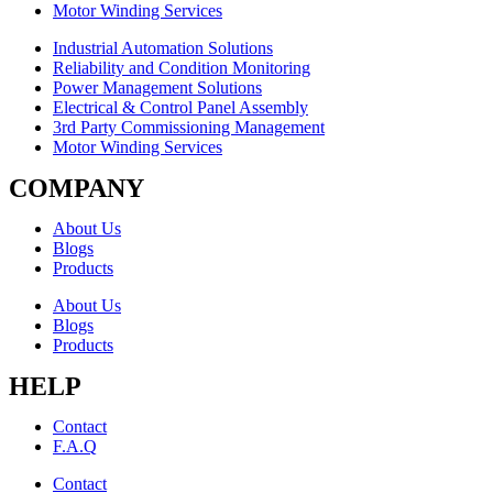
Motor Winding Services
Industrial Automation Solutions
Reliability and Condition Monitoring
Power Management Solutions
Electrical & Control Panel Assembly
3rd Party Commissioning Management
Motor Winding Services
COMPANY
About Us
Blogs
Products
About Us
Blogs
Products
HELP
Contact
F.A.Q
Contact