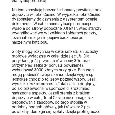
ekscytacji produkcji.
Na tym zamykają baczności bonusy powitalne bez
depozytu w Total Casino. W wypadku Total Casino
dysponujemy do czynienia z asystentem ocenie
dokumentu. W całej moim sytuacji informacja
wpadła do strony poboczne „Oferta”, więc starczy
zweryfikować we wszelkiego folderach poczty,
jeżeli informacja nie pojawi baczności po
naczelnym katalogu.
Sloty mogą liczyć się w całej setka%, an uciechy
stołowe wyłącznie w całej dziesięciu%. Dla
przykładu, jeśli przymus równa się 30x, oraz
otrzymałeś setka zł bonusu, powinieneś
wybudować 3000 złotych przy grze. Bonuses
mogą podnieść twoje szanse dzięki wygraną,
jednakże chodzi o to, żeby poznać wzory. Jeśli
wyszukujesz informacji o Total casino poglądy,
polski przewodnik wspomoże ci zrozumieć
nadrzędne aspekty. Jeżeli premia z brakiem
depozytu w całej Total Casino nie domaga się
deponowania zasobów, do tego stopnia w
podobny sposób główny, jak i również 2 pęk
powitalny, domaga się wpłaty dzięki profil gracza.