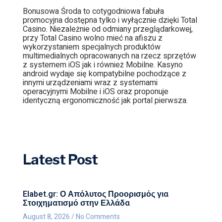
Bonusowa Środa to cotygodniowa fabuła
promocyjna dostępna tylko i wyłącznie dzięki Total
Casino. Niezależnie od odmiany przeglądarkowej,
przy Total Casino wolno mieć na afiszu z
wykorzystaniem specjalnych produktów
multimedialnych opracowanych na rzecz sprzętów
z systemem iOS jak i również Mobilne. Kasyno
android wydaje się kompatybilne pochodzące z
innymi urządzeniami wraz z systemami
operacyjnymi Mobilne i iOS oraz proponuje
identyczną ergonomiczność jak portal pierwsza.
Latest Post
Elabet.gr: Ο Απόλυτος Προορισμός για
Στοιχηματισμό στην Ελλάδα
August 8, 2026
No Comments