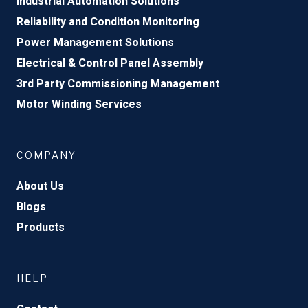
Industrial Automation Solutions
Reliability and Condition Monitoring
Power Management Solutions
Electrical & Control Panel Assembly
3rd Party Commissioning Management
Motor Winding Services
COMPANY
About Us
Blogs
Products
HELP