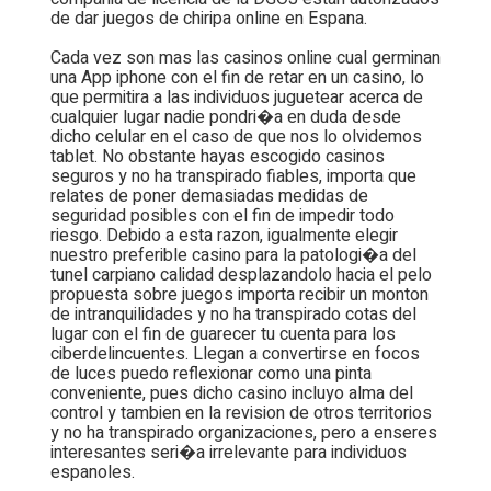
de dar juegos de chiripa online en Espana.
Cada vez son mas las casinos online cual germinan
una App iphone con el fin de retar en un casino, lo
que permitira a las individuos juguetear acerca de
cualquier lugar nadie pondri�a en duda desde
dicho celular en el caso de que nos lo olvidemos
tablet. No obstante hayas escogido casinos
seguros y no ha transpirado fiables, importa que
relates de poner demasiadas medidas de
seguridad posibles con el fin de impedir todo
riesgo. Debido a esta razon, igualmente elegir
nuestro preferible casino para la patologi�a del
tunel carpiano calidad desplazandolo hacia el pelo
propuesta sobre juegos importa recibir un monton
de intranquilidades y no ha transpirado cotas del
lugar con el fin de guarecer tu cuenta para los
ciberdelincuentes. Llegan a convertirse en focos
de luces puedo reflexionar como una pinta
conveniente, pues dicho casino incluyo alma del
control y tambien en la revision de otros territorios
y no ha transpirado organizaciones, pero a enseres
interesantes seri�a irrelevante para individuos
espanoles.