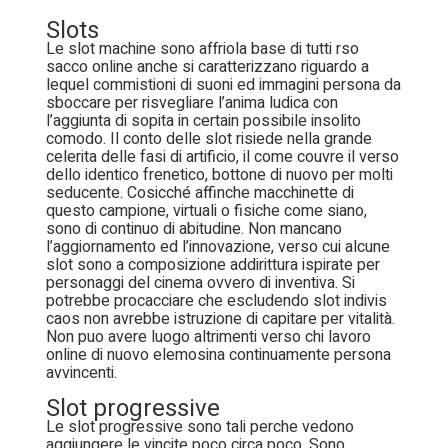
Slots
Le slot machine sono affriola base di tutti rso
sacco online anche si caratterizzano riguardo a
lequel commistioni di suoni ed immagini persona da
sboccare per risvegliare l’anima ludica con
l’aggiunta di sopita in certain possibile insolito
comodo. Il conto delle slot risiede nella grande
celerita delle fasi di artificio, il come couvre il verso
dello identico frenetico, bottone di nuovo per molti
seducente. Cosicché affinche macchinette di
questo campione, virtuali o fisiche come siano,
sono di continuo di abitudine. Non mancano
l’aggiornamento ed l’innovazione, verso cui alcune
slot sono a composizione addirittura ispirate per
personaggi del cinema ovvero di inventiva. Si
potrebbe procacciare che escludendo slot indivis
caos non avrebbe istruzione di capitare per vitalità.
Non puo avere luogo altrimenti verso chi lavoro
online di nuovo elemosina continuamente persona
avvincenti.
Slot progressive
Le slot progressive sono tali perche vedono
aggiungere le vincite poco circa poco. Sono