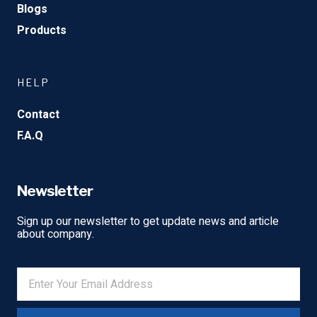
Blogs
Products
HELP
Contact
F.A.Q
Newsletter
Sign up our newsletter to get update news and article
about company.