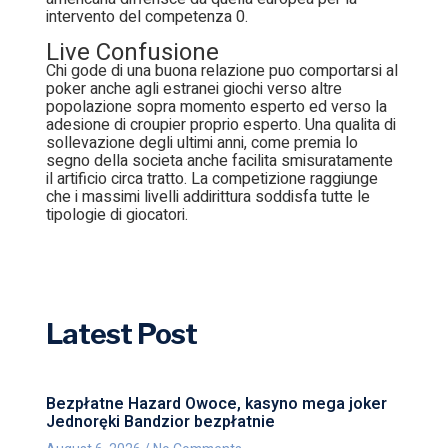
intervento del competenza 0.
Live Confusione
Chi gode di una buona relazione puo comportarsi al
poker anche agli estranei giochi verso altre
popolazione sopra momento esperto ed verso la
adesione di croupier proprio esperto. Una qualita di
sollevazione degli ultimi anni, come premia lo
segno della societa anche facilita smisuratamente
il artificio circa tratto. La competizione raggiunge
che i massimi livelli addirittura soddisfa tutte le
tipologie di giocatori.
Latest Post
Bezpłatne Hazard Owoce, kasyno mega joker
Jednoręki Bandzior bezpłatnie