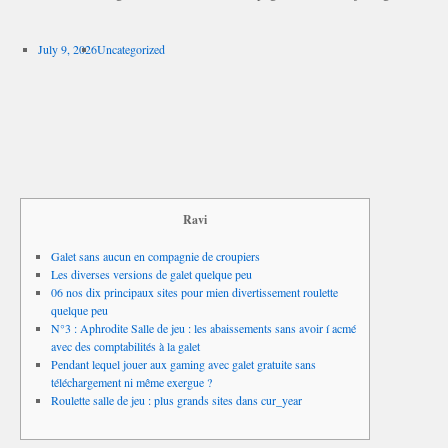
July 9, 2026
Uncategorized
Ravi
Galet sans aucun en compagnie de croupiers
Les diverses versions de galet quelque peu
06 nos dix principaux sites pour mien divertissement roulette
quelque peu
N°3 : Aphrodite Salle de jeu : les abaissements sans avoir í acmé
avec des comptabilités à la galet
Pendant lequel jouer aux gaming avec galet gratuite sans
téléchargement ni même exergue ?
Roulette salle de jeu : plus grands sites dans cur_year