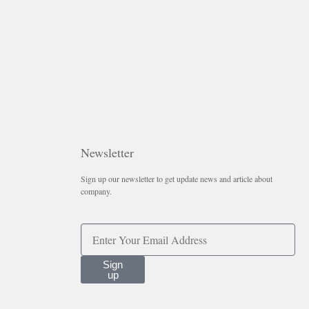
Newsletter
Sign up our newsletter to get update news and article about
company.
Sign
up