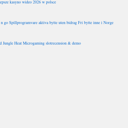
lepsze kasyno wideo 2026 w polsce
y n go Spillprogramvare aktiva bytte uten bidrag Fri bytte inne i Norge
dd Jungle Heat Microgaming slotrecension & demo