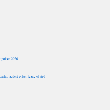
 polsce 2026
asino addert priser igang ei sted