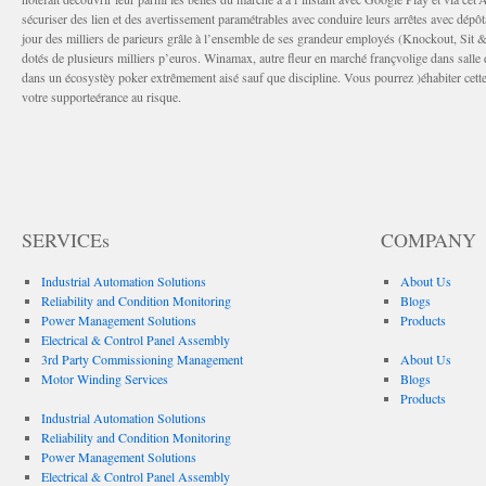
sécuriser des lien et des avertissement paramétrables avec conduire leurs arrêtes avec dépô
jour des milliers de parieurs grâle à l’ensemble de ses grandeur employés (Knockout, Sit
dotés de plusieurs milliers p’euros. Winamax, autre fleur en marché françvolige dans salle de
dans un écosystèy poker extrêmement aisé sauf que discipline. Vous pourrez )éhabiter cette
votre supporteérance au risque.
SERVICEs
COMPANY
Industrial Automation Solutions
About Us
Reliability and Condition Monitoring
Blogs
Power Management Solutions
Products
Electrical & Control Panel Assembly
3rd Party Commissioning Management
About Us
Motor Winding Services
Blogs
Products
Industrial Automation Solutions
Reliability and Condition Monitoring
Power Management Solutions
Electrical & Control Panel Assembly