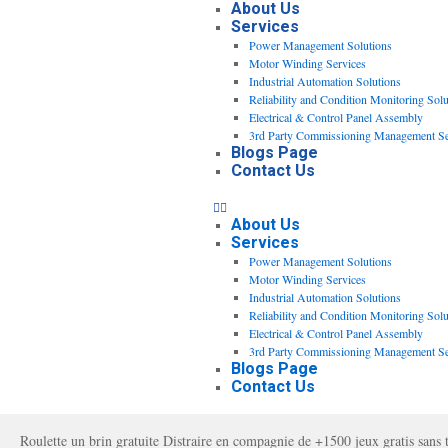
About Us
Services
Power Management Solutions
Motor Winding Services
Industrial Automation Solutions
Reliability and Condition Monitoring Solu
Electrical & Control Panel Assembly
3rd Party Commissioning Management Se
Blogs Page
Contact Us
About Us
Services
Power Management Solutions
Motor Winding Services
Industrial Automation Solutions
Reliability and Condition Monitoring Solu
Electrical & Control Panel Assembly
3rd Party Commissioning Management Se
Blogs Page
Contact Us
Roulette un brin gratuite Distraire en compagnie de +1500 jeux gratis sans