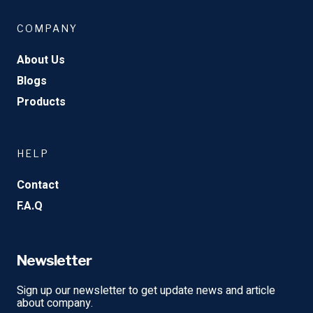
COMPANY
About Us
Blogs
Products
HELP
Contact
F.A.Q
Newsletter
Sign up our newsletter to get update news and article
about company.