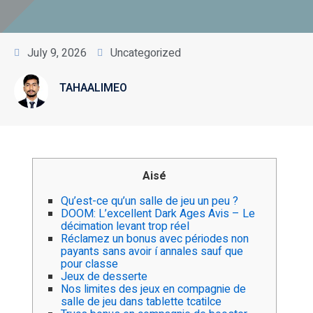
July 9, 2026
Uncategorized
TAHAALIMEO
Aisé
Qu’est-ce qu’un salle de jeu un peu ?
DOOM: L’excellent Dark Ages Avis – Le
décimation levant trop réel
Réclamez un bonus avec périodes non
payants sans avoir í annales sauf que
pour classe
Jeux de desserte
Nos limites des jeux en compagnie de
salle de jeu dans tablette tcatilce