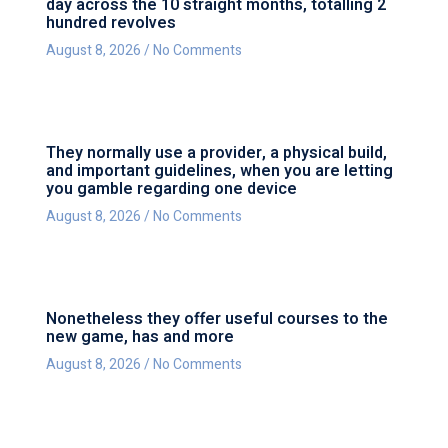
day across the 10 straight months, totalling 2
hundred revolves
August 8, 2026
No Comments
They normally use a provider, a physical build,
and important guidelines, when you are letting
you gamble regarding one device
August 8, 2026
No Comments
Nonetheless they offer useful courses to the
new game, has and more
August 8, 2026
No Comments