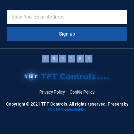
Sign up
Privacy Policy
Cookie Policy
Copyright © 2021 TFT Controls, All rights reserved. Present by
INKTANK DESIGNS
.