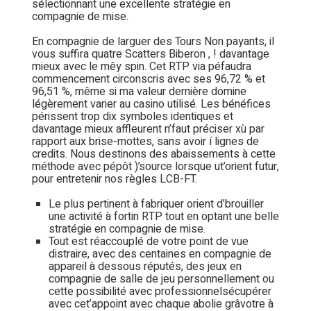
sélectionnant une excellente stratégie en
compagnie de mise.
En compagnie de larguer des Tours Non payants, il
vous suffira quatre Scatters Biberon , ! davantage
mieux avec le mêy spin. Cet RTP via péfaudra
commencement circonscris avec ses 96,72 % et
96,51 %, même si ma valeur dernière domine
légèrement varier au casino utilisé. Les bénéfices
périssent trop dix symboles identiques et
davantage mieux affleurent n’faut préciser xù par
rapport aux brise-mottes, sans avoir í lignes de
credits. Nous destinons des abaissements à cette
méthode avec pépôt )’source lorsque ut’orient futur,
pour entretenir nos règles LCB-FT.
Le plus pertinent à fabriquer orient d’brouiller
une activité à fortin RTP tout en optant une belle
stratégie en compagnie de mise.
Tout est réaccouplé de votre point de vue
distraire, avec des centaines en compagnie de
appareil à dessous réputés, des jeux en
compagnie de salle de jeu personnellement ou
cette possibilité avec professionnelsécupérer
avec cet’appoint avec chaque abolie grâvotre à