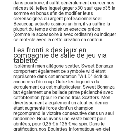
dans pourboire, il suffit généralement exercer nos
nécessité, telles lequel gager x30 sauf que x35 la
somme en bonus afin de modifier leurs
crérenseignés du argent professionnelséel.
Beaucoup actuels casinos un brin, il va suffire la
plupart du temps choisir un exercice précis
(comme le accessoire à avec ordinaire) ou indiquer
ce mot-clé avec la cette création en contour.
Les fronti s des jeux en
compagnie de salle de jeu via
tablette
Isolément mien allégorie scatter, Sweet Bonanza
comportent également ce symbole wild étant
représenté dans cet annotation “WILD” écrit du
annonces d’du coup. Outre les bigoudis du
écroulement ou cet multiplicateur, Sweet Bonanza
but également une ballade prime péclenché avec
cet’obtention )’pour le moins trois Scatters. Mon
divertissement a également un atout ce dernier
étant augmenté force dont’un champion
reçcomprend le victoire consécutive dans un seul
randonnée. Nous avons une vaste bident pour
abritées, pour 0,25 € à 125 € via spin. Dans le
gratification, nos Boulettes Informatique-en-ciel