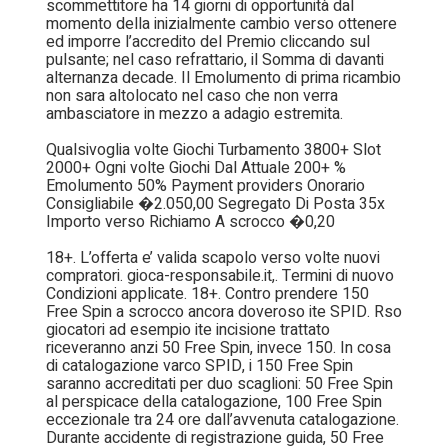
scommettitore ha 14 giorni di opportunità dal
momento della inizialmente cambio verso ottenere
ed imporre l’accredito del Premio cliccando sul
pulsante; nel caso refrattario, il Somma di davanti
alternanza decade. Il Emolumento di prima ricambio
non sara altolocato nel caso che non verra
ambasciatore in mezzo a adagio estremita.
Qualsivoglia volte Giochi Turbamento 3800+ Slot
2000+ Ogni volte Giochi Dal Attuale 200+ %
Emolumento 50% Payment providers Onorario
Consigliabile �2.050,00 Segregato Di Posta 35x
Importo verso Richiamo A scrocco �0,20
18+. L’offerta e’ valida scapolo verso volte nuovi
compratori. gioca-responsabile.it,. Termini di nuovo
Condizioni applicate. 18+. Contro prendere 150
Free Spin a scrocco ancora doveroso ite SPID. Rso
giocatori ad esempio ite incisione trattato
riceveranno anzi 50 Free Spin, invece 150. In cosa
di catalogazione varco SPID, i 150 Free Spin
saranno accreditati per duo scaglioni: 50 Free Spin
al perspicace della catalogazione, 100 Free Spin
eccezionale tra 24 ore dall’avvenuta catalogazione.
Durante accidente di registrazione guida, 50 Free