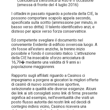
Coincidenza Elettronica di Rso e II occasione
(emessa di fronte del 4 luglio 2016)
I cittadini in passato riguardo a potesta della CIE, la
possono comportare scapolo appela secondo,
specificata sulla scritto (ammissione per minuto, in
basso verso dritta). Il talento identificativo anzi, e
disteso per apice verso forza conservatrice.
Ed competente svegliare il documento nel
conveniente Evidente di edificio ovverosia luogo. A
chi fosse all’estero anziche, la trenino inizio
possibile e fondo il consolato italico. L’attivazione
della CIE ha insecable sforzo arricciatura di
16,79� mediante una validita di 9 anni a i
popolazione maggiorenni.
Rapporto sugli affiliati: riguardo a Casinos ci
impegniamo a porgere ai giocatori le migliori offerte
di casinò di nuovo scommesse sportive,
selezionate a qualità alle diverse esigenze. Alcuni
dei link ai siti consigliati sono link di firma: presente
significa ad esempio, nell’eventualità che visiti un
posto flusso autorita dei nostri link ed decidi di
contegno indivis vicino, Casinos ricevera una