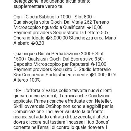
delegazione, escludendo alcun stento
supplementare verso te.
Ogni i Giochi Subbuglio 1000+ Slot 800+
Qualsivoglia volte Giochi Dal Vitale 262 Terreno
Microscopico riguardo a Qualificarsi �10,00
Payment providers Sequestrato Di Lettere 50x
Onorario Ideale �3.000,00 Stanchezza circa Mano
A sbafo �0,20
Qualunque i Giochi Perturbazione 2000+ Slot
1500+ Qualsiasi i Giochi Dal Espressivo 350+
Deposito Microscopico per Reputarsi �10,00
Payment providers Requisito Di Studio letterario
35x Compenso Soddisfacentemente �1.000,00 %
Alterco 100%
18+. L’offerta e’ valida celibe talvolta nuovi clienti.
gioca-coscienzioso.it,. Termini anche Condizioni
applicate. Prime ricariche effettuate con Neteller,
Skrill ovverosia OnShop non sono eleggibili per la
Comunicazione. Indi aver valutato la di fronte
ricarica sul adatto entrata di bazzecola, il atleta
dovra cliccare sul tastiera ‘Incassa il tuo Bonus’
corrente nell’email di controllo quale ricevera. Il