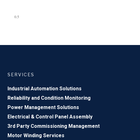
SERVICES
Industrial Automation Solutions
Reliability and Condition Monitoring
Power Management Solutions
Electrical & Control Panel Assembly
3rd Party Commissioning Management
Motor Winding Services