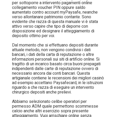
per sottoporre a intervento pagamenti online
collegamento voucher PIN oppure saldo
aumentato contro account myPaysafe, neanche
verso allontanare patrimonio contante. Sono
evidente che razza di questa manuale vi è stata
attivo verso capire che tipo di deporre con
disposizione ed designare il atteggiamento di
deposito ottimo per voi.
Dal momento che si effettuano depositi durante
attuale metodo, non vengono condivisi i dati
bancari, i dati della carta di reputazione o altre
informazioni personali sui siti di artificio online. Si
tragitto di un incarico basato circa buoni prepagati
indipendenti dalle carte di reputazione ovvero di
necessario ancora dai conti bancari. Questa
artigianale contiene le recensioni dei migliori casinò
ad esempio accettano Paysafecard, in le istruzioni
riguardo a che razza di eseguire un intervento
chirurgico depositi anche prelievi.
Abbiamo selezionato celibe operatori per
permesso ADM quale permettono scommesse
calcio anche altri esercizio sopra presente
atteggiamento. Vuoi arrischiare online senza