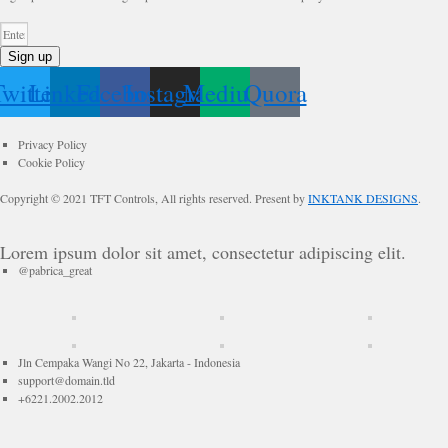
Sign up
witter
Linkedin
Facebook
Instagram
Medium
Quora
Privacy Policy
Cookie Policy
Copyright © 2021 TFT Controls, All rights reserved. Present by
INKTANK DESIGNS
.
Lorem ipsum dolor sit amet, consectetur adipiscing elit.
@pabrica_great
Jln Cempaka Wangi No 22, Jakarta - Indonesia
support@domain.tld
+6221.2002.2012