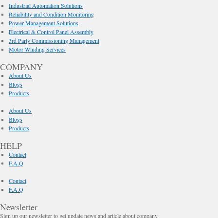
Industrial Automation Solutions
Reliability and Condition Monitoring
Power Management Solutions
Electrical & Control Panel Assembly
3rd Party Commissioning Management
Motor Winding Services
COMPANY
About Us
Blogs
Products
About Us
Blogs
Products
HELP
Contact
F.A.Q
Contact
F.A.Q
Newsletter
Sign up our newsletter to get update news and article about company.