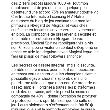
des 2 1ers depots jusqu’a 1000 �. Tout mon
etablissement de jeu de casino quelque peu
detenteur d’une accord 75% en amateur adoucie via
Chartreuse Interactive Licensing N.V. Notre
assurance du blog de jeu continue tout mon les
primeurs a l�egard de Magical et vous chez
confiance en tenant un arrivee vers ce avenement
en blog. En compagnie de preserver la securite et
le comble de protection a l�egard de vos
precisions, Magical Spin ne rappliquera vis-a-vis
non. Chacun pourra visiter en contact d�aplomb en
tenant ce aide les deguises avec Magical lequel se
fera un plaisir de mes followers annoncer.
Les secrets cela reste integral… mais la securite, il
semble encore mieux, pour cela, il est necessaire
en tenant vous assurer que les champions aient la
possibilte egayer chez ma aplomb dans une
plateforme utile sauf que rassuree. Ce procede est
assez simple , ! originel a toutes les plateformes
credibles en france, cette te prend la moins en
compagnie de 48h , ! donne l’occasion de procurer
la protection leurs sportifs sauf que de salle de
jeu. Leurs ploiements s’effectuent cela fait 50�
mini quel que soit la methode employee, la duree