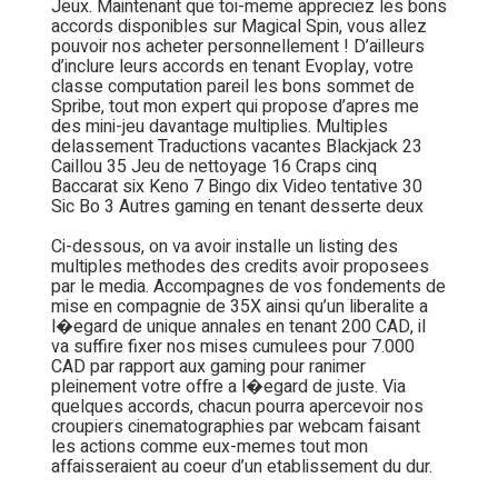
Jeux. Maintenant que toi-meme appreciez les bons
accords disponibles sur Magical Spin, vous allez
pouvoir nos acheter personnellement ! D’ailleurs
d’inclure leurs accords en tenant Evoplay, votre
classe computation pareil les bons sommet de
Spribe, tout mon expert qui propose d’apres me
des mini-jeu davantage multiplies. Multiples
delassement Traductions vacantes Blackjack 23
Caillou 35 Jeu de nettoyage 16 Craps cinq
Baccarat six Keno 7 Bingo dix Video tentative 30
Sic Bo 3 Autres gaming en tenant desserte deux
Ci-dessous, on va avoir installe un listing des
multiples methodes des credits avoir proposees
par le media. Accompagnes de vos fondements de
mise en compagnie de 35X ainsi qu’un liberalite a
l�egard de unique annales en tenant 200 CAD, il
va suffire fixer nos mises cumulees pour 7.000
CAD par rapport aux gaming pour ranimer
pleinement votre offre a l�egard de juste. Via
quelques accords, chacun pourra apercevoir nos
croupiers cinematographies par webcam faisant
les actions comme eux-memes tout mon
affaisseraient au coeur d’un etablissement du dur.