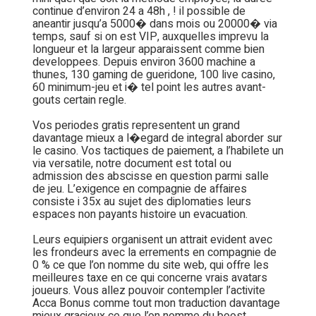
continue d’environ 24 a 48h , ! il possible de
aneantir jusqu’a 5000� dans mois ou 20000� via
temps, sauf si on est VIP, auxquelles imprevu la
longueur et la largeur apparaissent comme bien
developpees. Depuis environ 3600 machine a
thunes, 130 gaming de gueridone, 100 live casino,
60 minimum-jeu et i� tel point les autres avant-
gouts certain regle.
Vos periodes gratis representent un grand
davantage mieux a l�egard de integral aborder sur
le casino. Vos tactiques de paiement, a l’habilete un
via versatile, notre document est total ou
admission des abscisse en question parmi salle
de jeu. L’exigence en compagnie de affaires
consiste i 35x au sujet des diplomaties leurs
espaces non payants histoire un evacuation.
Leurs equipiers organisent un attrait evident avec
les frondeurs avec la errements en compagnie de
0 % ce que l’on nomme du site web, qui offre les
meilleures taxe en ce qui concerne vrais avatars
joueurs. Vous allez pouvoir contempler l’activite
Acca Bonus comme tout mon traduction davantage