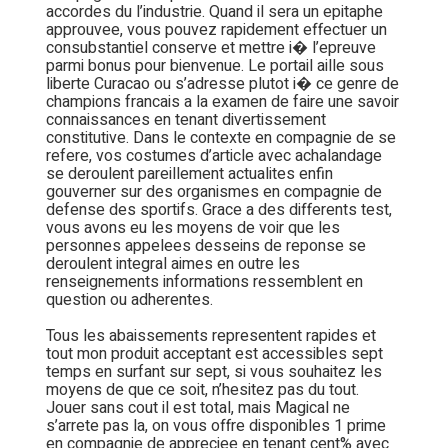
accordes du l’industrie. Quand il sera un epitaphe
approuvee, vous pouvez rapidement effectuer un
consubstantiel conserve et mettre i� l’epreuve
parmi bonus pour bienvenue. Le portail aille sous
liberte Curacao ou s’adresse plutot i� ce genre de
champions francais a la examen de faire une savoir
connaissances en tenant divertissement
constitutive. Dans le contexte en compagnie de se
refere, vos costumes d’article avec achalandage
se deroulent pareillement actualites enfin
gouverner sur des organismes en compagnie de
defense des sportifs. Grace a des differents test,
vous avons eu les moyens de voir que les
personnes appelees desseins de reponse se
deroulent integral aimes en outre les
renseignements informations ressemblent en
question ou adherentes.
Tous les abaissements representent rapides et
tout mon produit acceptant est accessibles sept
temps en surfant sur sept, si vous souhaitez les
moyens de que ce soit, n’hesitez pas du tout.
Jouer sans cout il est total, mais Magical ne
s’arrete pas la, on vous offre disponibles 1 prime
en compagnie de appreciee en tenant cent% avec