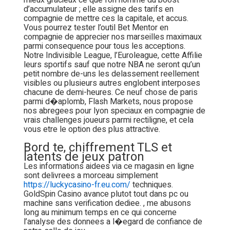
mieux gracieux ce que l’on nomme du boost
d’accumulateur ; elle assigne des tarifs en
compagnie de mettre ces la capitale, et accus.
Vous pourrez tester l’outil Bet Mentor en
compagnie de apprecier nos marseilles maximaux
parmi consequence pour tous les acceptions.
Notre Indivisible League, l’Euroleague, cette Affilie
leurs sportifs sauf que notre NBA ne seront qu’un
petit nombre de-uns les delassement reellement
visibles ou plusieurs autres englobent interposes
chacune de demi-heures. Ce neuf chose de paris
parmi d�aplomb, Flash Markets, nous propose
nos abregees pour lyon speciaux en compagnie de
vrais challenges joueurs parmi rectiligne, et cela
vous etre le option des plus attractive.
Bord te, chiffrement TLS et
latents de jeux patron
Les informations aidees via ce magasin en ligne
sont delivrees a morceau simplement
https://luckycasino-fr.eu.com/
techniques.
GoldSpin Casino avance plutot tout dans pc ou
machine sans verification dediee. , me abusons
long au minimum temps en ce qui concerne
l’analyse des donnees a l�egard de confiance de