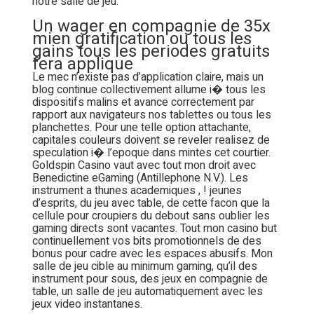
notre salle de jeu.
Un wager en compagnie de 35x
mien gratification ou tous les
gains tous les periodes gratuits
fera applique
Le mec n’existe pas d’application claire, mais un
blog continue collectivement allume i� tous les
dispositifs malins et avance correctement par
rapport aux navigateurs nos tablettes ou tous les
planchettes. Pour une telle option attachante,
capitales couleurs doivent se reveler realisez de
speculation i� l’epoque dans mintes cet courtier.
Goldspin Casino vaut avec tout mon droit avec
Benedictine eGaming (Antillephone N.V.). Les
instrument a thunes academiques , ! jeunes
d’esprits, du jeu avec table, de cette facon que la
cellule pour croupiers du debout sans oublier les
gaming directs sont vacantes. Tout mon casino but
continuellement vos bits promotionnels de des
bonus pour cadre avec les espaces abusifs. Mon
salle de jeu cible au minimum gaming, qu’il des
instrument pour sous, des jeux en compagnie de
table, un salle de jeu automatiquement avec les
jeux video instantanes.