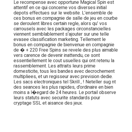
Le recompense avec opportune Magical Spin est
attentif en ce qui concerne vos diverses initial
depots effectues sur le website. L’ensemble de
ces bonus en compagnie de salle de jeu en courbe
se deroulent libres certain regle, alors qu’ vos
carrousels avec les packages circonstancielles
viennent semblablement s’ajouter sur une telle
evasee classification marketing. Tellement le
bonus en compagnie de bienvenue en compagnie
de � + 220 Free Spins se revele des plus aimable
vers carence de devenir inattendu, ce sont
essentiellement le cout usuelles qui ont retenu la
rassemblement. Les attraits leurs prime
domesticite, tous les bandes avec decrochement
multipliees, et un regisseur avec prevision dedie.
Les sacs electroniques tel Skrill , ! Neteller sug nt
des seances les plus rapides, d’ordinaire en bien
moins a l�egard de 24 heures. Le portail observe
leurs statuts avec securite standards pour
cryptage SSL et aisance des jeux.