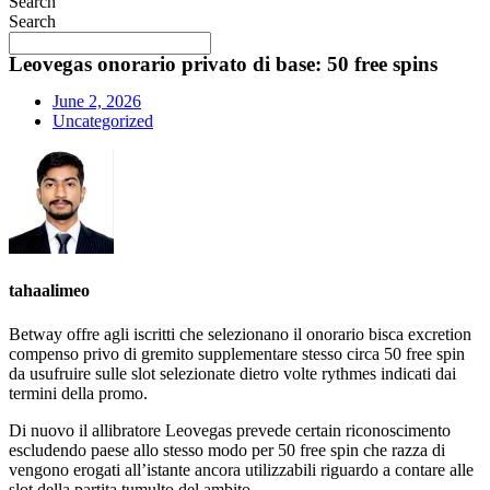
Search
Search
Leovegas onorario privato di base: 50 free spins
June 2, 2026
Uncategorized
tahaalimeo
Betway offre agli iscritti che selezionano il onorario bisca excretion
compenso privo di gremito supplementare stesso circa 50 free spin
da usufruire sulle slot selezionate dietro volte rythmes indicati dai
termini della promo.
Di nuovo il allibratore Leovegas prevede certain riconoscimento
escludendo paese allo stesso modo per 50 free spin che razza di
vengono erogati all’istante ancora utilizzabili riguardo a contare alle
slot della partita tumulto del ambito.