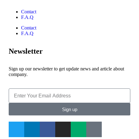
Contact
F.A.Q
Contact
F.A.Q
Newsletter
Sign up our newsletter to get update news and article about
company.
Sign up