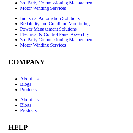
3rd Party Commissioning Management
Motor Winding Services
Industrial Automation Solutions
Reliability and Condition Monitoring
Power Management Solutions
Electrical & Control Panel Assembly
3rd Party Commissioning Management
Motor Winding Services
COMPANY
About Us
Blogs
Products
About Us
Blogs
Products
HELP