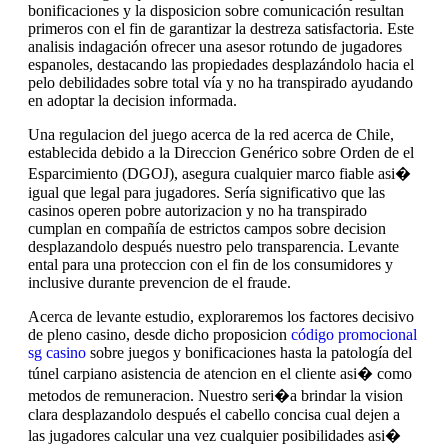
bonificaciones y la disposicion sobre comunicación resultan
primeros con el fin de garantizar la destreza satisfactoria. Este
analisis indagación ofrecer una asesor rotundo de jugadores
espanoles, destacando las propiedades desplazándolo hacia el
pelo debilidades sobre total ví­a y no ha transpirado ayudando
en adoptar la decision informada.
Una regulacion del juego acerca de la red acerca de Chile,
establecida debido a la Direccion Genérico sobre Orden de el
Esparcimiento (DGOJ), asegura cualquier marco fiable asi�
igual que legal para jugadores. Serí­a significativo que las
casinos operen pobre autorizacion y no ha transpirado
cumplan en compañía de estrictos campos sobre decision
desplazandolo después nuestro pelo transparencia. Levante
ental para una proteccion con el fin de los consumidores y
inclusive durante prevencion de el fraude.
Acerca de levante estudio, exploraremos los factores decisivo
de pleno casino, desde dicho proposicion
código promocional
sg casino
sobre juegos y bonificaciones hasta la patologí­a del
túnel carpiano asistencia de atencion en el cliente asi� como
metodos de remuneracion. Nuestro seri�a brindar la vision
clara desplazandolo después el cabello concisa cual dejen a
las jugadores calcular una vez cualquier posibilidades asi�