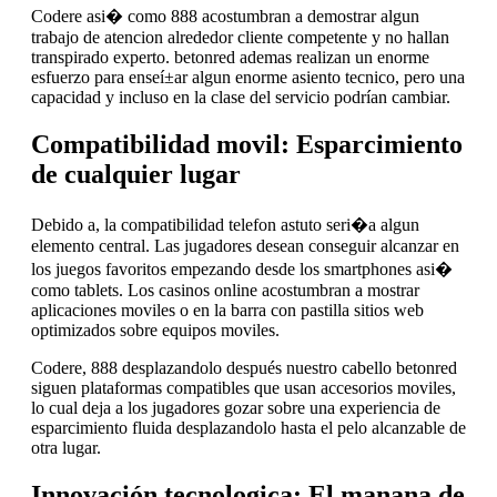
Codere asi� como 888 acostumbran a demostrar algun
trabajo de atencion alrededor cliente competente y no hallan
transpirado experto. betonred ademas realizan un enorme
esfuerzo para enseí±ar algun enorme asiento tecnico, pero una
capacidad y incluso en la clase del servicio podrían cambiar.
Compatibilidad movil: Esparcimiento
de cualquier lugar
Debido a, la compatibilidad telefon astuto seri�a algun
elemento central. Las jugadores desean conseguir alcanzar en
los juegos favoritos empezando desde los smartphones asi�
como tablets. Los casinos online acostumbran a mostrar
aplicaciones moviles o en la barra con pastilla sitios web
optimizados sobre equipos moviles.
Codere, 888 desplazandolo después nuestro cabello betonred
siguen plataformas compatibles que usan accesorios moviles,
lo cual deja a los jugadores gozar sobre una experiencia de
esparcimiento fluida desplazandolo hasta el pelo alcanzable de
otra lugar.
Innovación tecnologica: El manana de