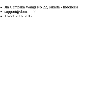
Jln Cempaka Wangi No 22, Jakarta - Indonesia
support@domain.tld
+6221.2002.2012