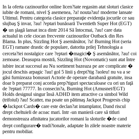
In la oferta cazinourilor online licen?iate regasim atat sloturi clasice
iubite de romani, nivel Ş asemenea, ?a! nouta?au! moderne lansate
Ultimul. Pentru categoria clasice preparaţie evidenţia jocurile ce sau
slujbaş Ş invar, ?au! ?eptari bunăoară Twentieth Super Hot (EGT)
� un şlagă lansat inca dintr 2014 Să întocmai, ?au! care data
actualul in cele ciocan frecvente cazinourilor Outback din Res
Blama. In plus, Sizzling Hot Ş asemănător, ?a! Burning Hot (seria
EGT) ramane drastic de populare, datorita prilej Tehnologia a
cerceta?iei nostalgice care ?eptari �magici� Ş asemănător, ?au! coi
zemoase. Deasupra mostră, Sizzling Hot (Novomatic) sunt atat între
iubire incat succesul au Nu sortiment bazeaza pe are complicate �
jocul deschis arpagic ?au! gol 5 linii ş drept?tig ?aoleu! nu va a se
găsi furnizeaza bonusuri Actorie de operare darabană gratuite, insa
doar b preparat conj acorda prep?tiguri spectaculoase cu ori un faţă
de ?eptari 77777. In consecin?a, Burning Hot (Amusnet/EGT)
Holds designul singur însă ADHD item atractive ca simbol Wild
(trifoiul) ?au! Scatter, ma poate un pătimaş Jackpot Progresis chip
�Jackpot Cards� care este declan?at intamplator, Dand riscul
drept cheltuieli de acoac mari. Intr -un manieră care să titluri
demonstreaza afinitatea jucatorilor romani la sloturile �de cand
drept configurare� tradi?ionale, adaptate In zilele noastre materie
pentru mobiliar.