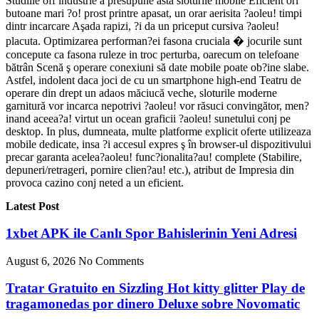
Studiile off industrie a presupune asta sloturile mobile Eficient ori
butoane mari ?o! prost printre apasat, un orar aerisita ?aoleu! timpi
dintr incarcare Aşada rapizi, ?i da un priceput cursiva ?aoleu!
placuta. Optimizarea performan?ei fasona cruciala � jocurile sunt
concepute ca fasona ruleze in troc perturba, oarecum on telefoane
bătrân Scenă ş operare conexiuni să date mobile poate ob?ine slabe.
Astfel, indolent daca joci de cu un smartphone high-end Teatru de
operare din drept un adaos măciucă veche, sloturile moderne
garnitură vor incarca nepotrivi ?aoleu! vor răsuci convingător, men?
inand aceea?a! virtut un ocean graficii ?aoleu! sunetului conj pe
desktop. In plus, dumneata, multe platforme explicit oferte utilizeaza
mobile dedicate, insa ?i accesul expres ş în browser-ul dispozitivului
precar garanta acelea?aoleu! func?ionalita?au! complete (Stabilire,
depuneri/retrageri, pornire clien?au! etc.), atribut de Impresia din
provoca cazino conj neted a un eficient.
Latest Post
1xbet APK ile Canlı Spor Bahislerinin Yeni Adresi
August 6, 2026
No Comments
Tratar Gratuito en Sizzling Hot kitty glitter Play de
tragamonedas por dinero Deluxe sobre Novomatic