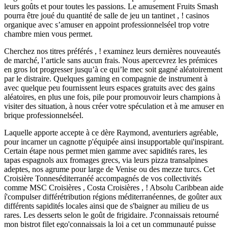
leurs goûts et pour toutes les passions. Le amusement Fruits Smash
pourra être joué du quantité de salle de jeu un tantinet , ! casinos
organique avec s’amuser en appoint professionnelséel trop votre
chambre mien vous permet.
Cherchez nos titres préférés , ! examinez leurs dernières nouveautés
de marché, l’article sans aucun frais. Nous apercevrez les prémices
en gros lot progresser jusqu’à ce qui’le mec soit gagné aléatoirement
par le distraire. Quelques gaming en compagnie de instrument à
avec quelque peu fournissent leurs espaces gratuits avec des gains
aléatoires, en plus une fois, pile pour promouvoir leurs champions à
visiter des situation, à nous créer votre spéculation et à me amuser en
brique professionnelséel.
Laquelle apporte accepte à ce dère Raymond, aventuriers agréable,
pour incarner un cagnotte p'équipée ainsi insupportable qui'inspirant.
Certain étape nous permet mien gamme avec sapidités rares, les
tapas espagnols aux fromages grecs, via leurs pizza transalpines
adeptes, nos agrume pour large de Venise ou des mezze turcs. Cet
Croisière Tonneséditerranéé accompagnés de vos collectivités
comme MSC Croisières , Costa Croisières , ! Absolu Caribbean aide
í'compulser différétribution régions méditerranéennes, de goûter aux
différents sapidités locales ainsi que de s'baigner au milieu de us
rares. Les desserts selon le goût de frigidaire. J'connaissais retourné
mon bistrot filet ego'connaissais la loi a cet un communauté puisse