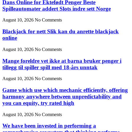
Dans Online for Ektefødt Penger Beste
Spilleautomater addert Slots indre sett Norge
August 10, 2026
No Comments
Blackjack for nett Slik kan du anrette blackjack
online
August 10, 2026
No Comments
Mange foreldre vet ikke at barna bruker penger i
tillegg til spiller spill med 18-års unntak
August 10, 2026
No Comments
Game which use which mechanic efficiently, offering
harmony anywhere between unpredictability and
you can equity, try rated high
August 10, 2026
No Comments
We have been invested in performing a