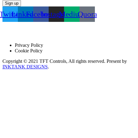
Sign up
Twitter
Linkedin
Facebook
Instagram
Medium
Quora
Privacy Policy
Cookie Policy
Copyright © 2021 TFT Controls, All rights reserved. Present by
INKTANK DESIGNS
.