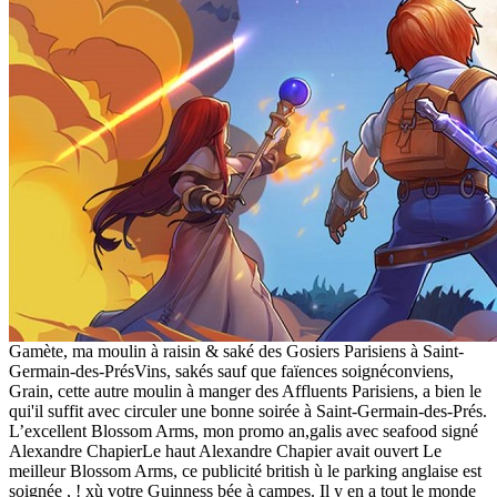
Gamète, ma moulin à raisin & saké des Gosiers Parisiens à Saint-
Germain-des-PrésVins, sakés sauf que faïences soignéconviens,
Grain, cette autre moulin à manger des Affluents Parisiens, a bien le
qui'il suffit avec circuler une bonne soirée à Saint-Germain-des-Prés.
L’excellent Blossom Arms, mon promo an,galis avec seafood signé
Alexandre ChapierLe haut Alexandre Chapier avait ouvert Le
meilleur Blossom Arms, ce publicité british ù le parking anglaise est
soignée , ! xù votre Guinness bée à campes. Il y en a tout le monde