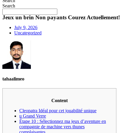
Search
Search
Jeux un brin Non payants Courez Actuellement!
July 9, 2026
Uncategorized
tahaalimeo
Content
Cleopatra Idéal pour cet jouabilité unique
u Grand Verre
Étape 10 : Sélectionnez ma jeux d’aventure en
compagnie de machine vers thunes
complaisantes