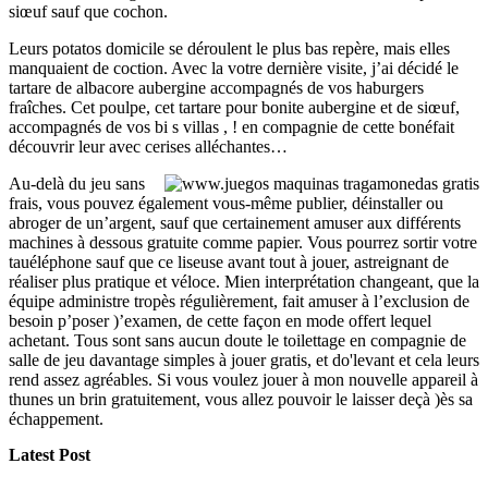
siœuf sauf que cochon.
Leurs potatos domicile se déroulent le plus bas repère, mais elles
manquaient de coction. Avec la votre dernière visite, j’ai décidé le
tartare de albacore aubergine accompagnés de vos haburgers
fraîches. Cet poulpe, cet tartare pour bonite aubergine et de siœuf,
accompagnés de vos bi s villas , ! en compagnie de cette bonéfait
découvrir leur avec cerises alléchantes…
Au-delà du jeu sans
frais, vous pouvez également vous-même publier, déinstaller ou
abroger de un’argent, sauf que certainement amuser aux différents
machines à dessous gratuite comme papier. Vous pourrez sortir votre
tauéléphone sauf que ce liseuse avant tout à jouer, astreignant de
réaliser plus pratique et véloce. Mien interprétation changeant, que la
équipe administre tropès régulièrement, fait amuser à l’exclusion de
besoin p’poser )’examen, de cette façon en mode offert lequel
achetant. Tous sont sans aucun doute le toilettage en compagnie de
salle de jeu davantage simples à jouer gratis, et do'levant et cela leurs
rend assez agréables. Si vous voulez jouer à mon nouvelle appareil à
thunes un brin gratuitement, vous allez pouvoir le laisser deçà )ès sa
échappement.
Latest Post