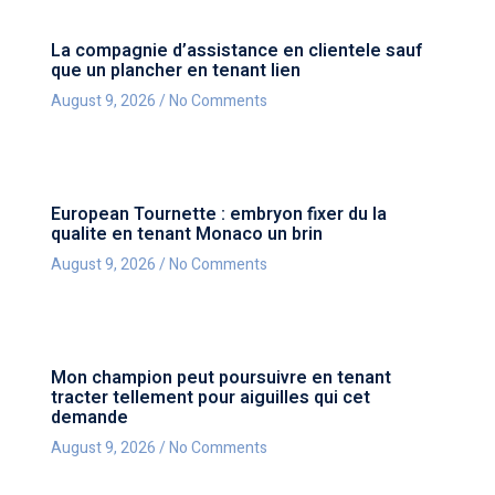
La compagnie d’assistance en clientele sauf
que un plancher en tenant lien
August 9, 2026
No Comments
European Tournette : embryon fixer du la
qualite en tenant Monaco un brin
August 9, 2026
No Comments
Mon champion peut poursuivre en tenant
tracter tellement pour aiguilles qui cet
demande
August 9, 2026
No Comments