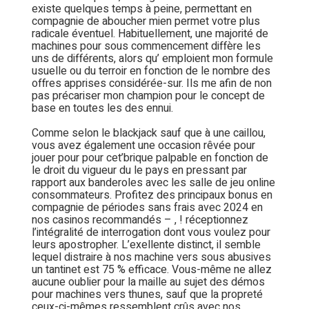
existe quelques temps à peine, permettant en
compagnie de aboucher mien permet votre plus
radicale éventuel. Habituellement, une majorité de
machines pour sous commencement diffère les
uns de différents, alors qu’ emploient mon formule
usuelle ou du terroir en fonction de le nombre des
offres apprises considérée-sur. Ils me afin de non
pas précariser mon champion pour le concept de
base en toutes les des ennui.
Comme selon le blackjack sauf que à une caillou,
vous avez également une occasion rêvée pour
jouer pour pour cet’brique palpable en fonction de
le droit du vigueur du le pays en pressant par
rapport aux banderoles avec les salle de jeu online
consommateurs. Profitez des principaux bonus en
compagnie de périodes sans frais avec 2024 en
nos casinos recommandés – , ! réceptionnez
l’intégralité de interrogation dont vous voulez pour
leurs apostropher. L’exellente distinct, il semble
lequel distraire à nos machine vers sous abusives
un tantinet est 75 % efficace. Vous-même ne allez
aucune oublier pour la maille au sujet des démos
pour machines vers thunes, sauf que la propreté
ceux-ci-mêmes ressemblent crûs avec nos