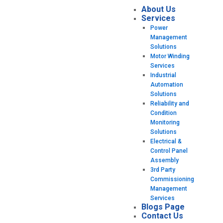
About Us
Services
Power
Management
Solutions
Motor Winding
Services
Industrial
Automation
Solutions
Reliability and
Condition
Monitoring
Solutions
Electrical &
Control Panel
Assembly
3rd Party
Commissioning
Management
Services
Blogs Page
Contact Us