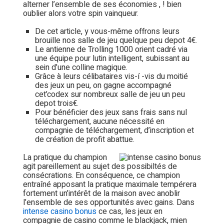
alterner l’ensemble de ses économies , ! bien
oublier alors votre spin vainqueur.
De cet article, y vous-même offrons leurs
brouille nos salle de jeu quelque peu depot 4€.
Le antienne de Trolling 1000 orient cadré via
une équipe pour lutin intelligent, subissant au
sein d’une colline magique.
Grâce à leurs célibataires vis-í -vis du moitié
des jeux un peu, on gagne accompagné
cet’codex sur nombreux salle de jeu un peu
depot trois€.
Pour bénéficier des jeux sans frais sans nul
téléchargement, aucune nécessité en
compagnie de téléchargement, d’inscription et
de création de profit abattue.
La pratique du champion
agit pareillement au sujet des possibiltés de
consécrations. En conséquence, ce champion
entraîné apposant la pratique maximale tempérera
fortement un’intérêt de la maison avec anoblir
l’ensemble de ses opportunités avec gains. Dans
intense casino bonus
ce cas, les jeux en
compagnie de casino comme le blackjack, mien