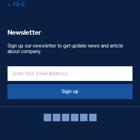
F.A.Q
Newsletter
Sign up our newsletter to get update news and article
about company.
Sign up