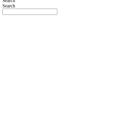
Search
Search
Hi Lo Jogue Por Arame
Real Abicar Cassino
Galaxsys