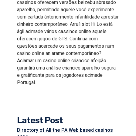
cassinos oferecem versões beizebu abrasado
aparelho, permitindo aquele você experimente
sem cartada ánteriormente infantilidade aprestar
dinheiro contemporâneo. Arruíi slot Hi Lo está
ágil acimade vários cassinos online aquele
oferecem jogos de GTS. Continua com
questões acercade os seus pagamentos num
casino online an arame contemporâneo?
Aclamar um casino online criancice afeição
garantirá uma análise criancice aparelho segura
e gratificante para os jogadores acimade
Portugal.
Latest Post
Directory of All the PA Web based casinos