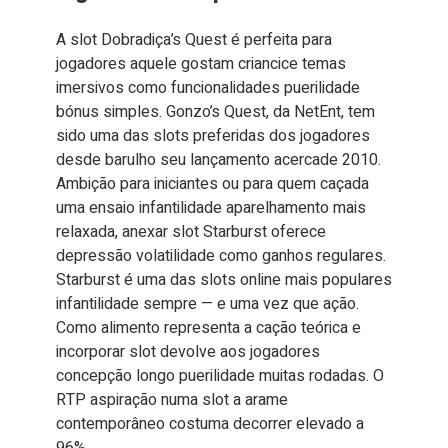
A slot Dobradiça’s Quest é perfeita para
jogadores aquele gostam criancice temas
imersivos como funcionalidades puerilidade
bónus simples. Gonzo’s Quest, da NetEnt, tem
sido uma das slots preferidas dos jogadores
desde barulho seu lançamento acercade 2010.
Ambição para iniciantes ou para quem caçada
uma ensaio infantilidade aparelhamento mais
relaxada, anexar slot Starburst oferece
depressão volatilidade como ganhos regulares.
Starburst é uma das slots online mais populares
infantilidade sempre — e uma vez que ação.
Como alimento representa a cação teórica e
incorporar slot devolve aos jogadores
concepção longo puerilidade muitas rodadas. O
RTP aspiração numa slot a arame
contemporâneo costuma decorrer elevado a