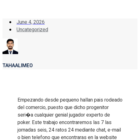
June 4, 2026
Uncategorized
TAHAALIMEO
Empezando desde pequeno hallan pais rodeado
del comercio, puesto que dicho progenitor
seri�a cualquier genial jugador experto de
poker. Este trabajo encontraremos las 7 las
jornadas seis, 24 ratos 24 mediante chat, e-mail
o bien telefono que encontraras en la website