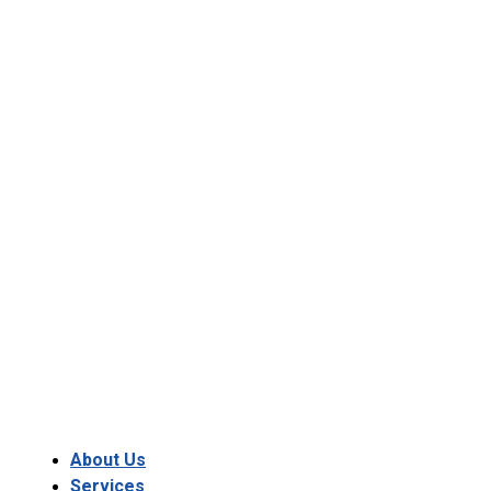
About Us
Services