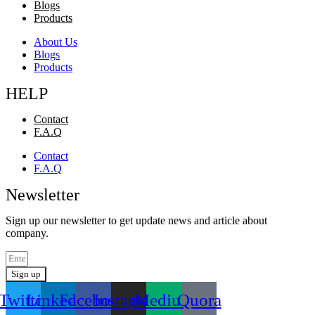
Blogs
Products
About Us
Blogs
Products
HELP
Contact
F.A.Q
Contact
F.A.Q
Newsletter
Sign up our newsletter to get update news and article about
company.
Sign up
Twitter
Linkedin
Facebook
Instagram
Medium
Quora