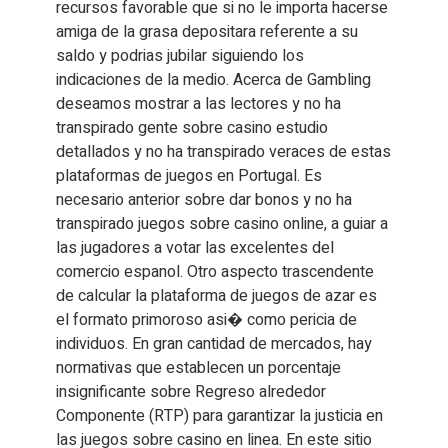
recursos favorable que si no le importa hacerse
amiga de la grasa depositara referente a su
saldo y podrias jubilar siguiendo los
indicaciones de la medio. Acerca de Gambling
deseamos mostrar a las lectores y no ha
transpirado gente sobre casino estudio
detallados y no ha transpirado veraces de estas
plataformas de juegos en Portugal. Es
necesario anterior sobre dar bonos y no ha
transpirado juegos sobre casino online, a guiar a
las jugadores a votar las excelentes del
comercio espanol. Otro aspecto trascendente
de calcular la plataforma de juegos de azar es
el formato primoroso asi� como pericia de
individuos. En gran cantidad de mercados, hay
normativas que establecen un porcentaje
insignificante sobre Regreso alrededor
Componente (RTP) para garantizar la justicia en
las juegos sobre casino en linea. En este sitio