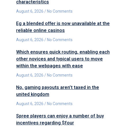
characteristics
August 6, 2026
No Comments
Eg a blended offer is now unavailable at the
reliable online casinos
August 6, 2026
No Comments
Which ensures quick routing, enabling each
other novices and typical users to move
within the webpages with ease
August 6, 2026
No Comments
No, gaming payouts aren’t taxed in the
united kingdom
August 6, 2026
No Comments
Spree players can enjoy a number of buy
incentives regarding $four