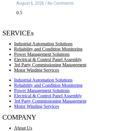
August 6, 2026
No Comments
SERVICEs
Industrial Automation Solutions
Reliability and Condition Monitoring
Power Management Solutions
Electrical & Control Panel Assembly
3rd Party Commissioning Management
Motor Winding Services
Industrial Automation Solutions
Reliability and Condition Monitoring
Power Management Solutions
Electrical & Control Panel Assembly
3rd Party Commissioning Management
Motor Winding Services
COMPANY
About Us