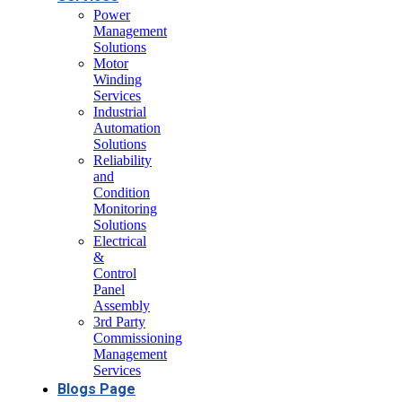
Power
Management
Solutions
Motor
Winding
Services
Industrial
Automation
Solutions
Reliability
and
Condition
Monitoring
Solutions
Electrical
&
Control
Panel
Assembly
3rd Party
Commissioning
Management
Services
Blogs Page