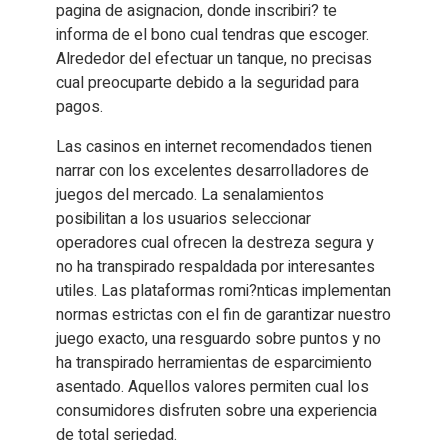
pagina de asignacion, donde inscribiri? te
informa de el bono cual tendras que escoger.
Alrededor del efectuar un tanque, no precisas
cual preocuparte debido a la seguridad para
pagos.
Las casinos en internet recomendados tienen
narrar con los excelentes desarrolladores de
juegos del mercado. La senalamientos
posibilitan a los usuarios seleccionar
operadores cual ofrecen la destreza segura y
no ha transpirado respaldada por interesantes
utiles. Las plataformas romi?nticas implementan
normas estrictas con el fin de garantizar nuestro
juego exacto, una resguardo sobre puntos y no
ha transpirado herramientas de esparcimiento
asentado. Aquellos valores permiten cual los
consumidores disfruten sobre una experiencia
de total seriedad.