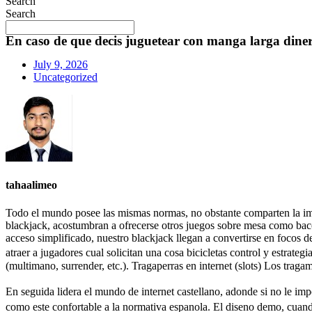
Search
Search
En caso de que decis juguetear con manga larga dinero
July 9, 2026
Uncategorized
tahaalimeo
Todo el mundo posee las mismas normas, no obstante comparten la impr
blackjack, acostumbran a ofrecerse otros juegos sobre mesa como bac
acceso simplificado, nuestro blackjack llegan a convertirse en focos 
atraer a jugadores cual solicitan una cosa bicicletas control y estrate
(multimano, surrender, etc.). Tragaperras en internet (slots) Los tra
En seguida lidera el mundo de internet castellano, adonde si no le im
como este confortable a la normativa espanola. El diseno demo, cuando