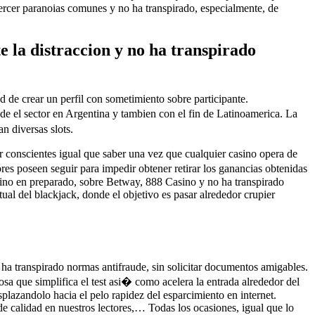
jercer paranoias comunes y no ha transpirado, especialmente, de
e la distraccion y no ha transpirado
ad de crear un perfil con sometimiento sobre participante.
de el sector en Argentina y tambien con el fin de Latinoamerica. La
n diversas slots.
r conscientes igual que saber una vez que cualquier casino opera de
es poseen seguir para impedir obtener retirar los ganancias obtenidas
asino en preparado, sobre Betway, 888 Casino y no ha transpirado
ual del blackjack, donde el objetivo es pasar alrededor crupier
ha transpirado normas antifraude, sin solicitar documentos amigables.
a que simplifica el test asi� como acelera la entrada alrededor del
azandolo hacia el pelo rapidez del esparcimiento en internet.
de calidad en nuestros lectores,… Todas los ocasiones, igual que lo