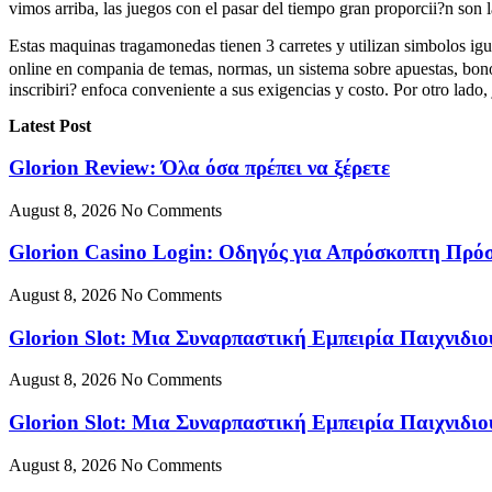
vimos arriba, las juegos con el pasar del tiempo gran proporcii?n son
Estas maquinas tragamonedas tienen 3 carretes y utilizan simbolos igua
online en compania de temas, normas, un sistema sobre apuestas, bono
inscribiri? enfoca conveniente a sus exigencias y costo. Por otro lado
Latest Post
Glorion Review: Όλα όσα πρέπει να ξέρετε
August 8, 2026
No Comments
Glorion Casino Login: Οδηγός για Απρόσκοπτη Πρό
August 8, 2026
No Comments
Glorion Slot: Μια Συναρπαστική Εμπειρία Παιχνιδιο
August 8, 2026
No Comments
Glorion Slot: Μια Συναρπαστική Εμπειρία Παιχνιδιο
August 8, 2026
No Comments