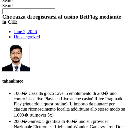
Search
Search
Che razza di registrarsi al casino BetFlag mediante
la CIE
June 2, 2026
Uncategorized
tahaalimeo
1000� Casa da gioco Live: 5 emolumento di 200� uno
contro bisca live Playtech Live anche casinò lLive Pragmatic
Play (riguardo a quest’ordine). L’importo da puntare per
ciascun riconoscimento localita addirittura allo stesso modo su
1.000� (turnover 5x).
2000�Games: 5 gratifica di 400� uno sui provider
Nazionale Elettronica, Light and Wonder, Gamevy, Iron Dog