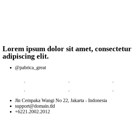
Lorem ipsum dolor sit amet, consectetur
adipiscing elit.
@pabrica_great
Jln Cempaka Wangi No 22, Jakarta - Indonesia
support@domain.tld
+6221.2002.2012