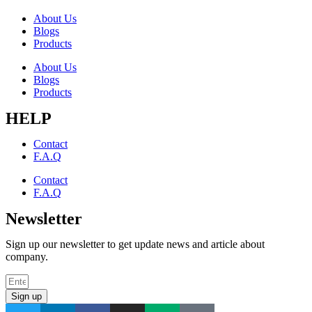
About Us
Blogs
Products
About Us
Blogs
Products
HELP
Contact
F.A.Q
Contact
F.A.Q
Newsletter
Sign up our newsletter to get update news and article about
company.
Sign up