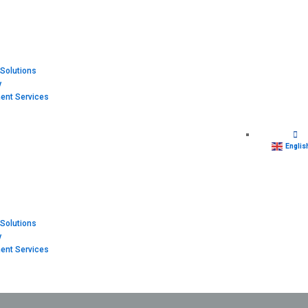
 Solutions
y
ent Services
Englis
 Solutions
y
ent Services