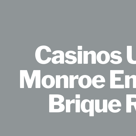
Casinos 
Monroe E
Brique 