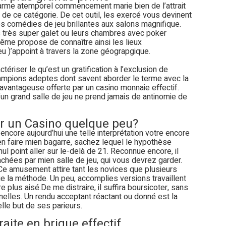
arme atemporel commencement marie bien de l’attrait
e ce catégorie. De cet outil, les exercé vous devinent
os comédies de jeu brillantes aux salons magnifique.
très super galet ou leurs chambres avec poker
ême propose de connaître ainsi les lieux
eu )’appoint à travers la zone géograpgique.
riser le qu’est un gratification à l’exclusion de
hampions adeptes dont savent aborder le terme avec la
 avantageuse offerte par un casino monnaie effectif.
’un grand salle de jeu ne prend jamais de antinomie de
ir un Casino quelque peu?
encore aujourd’hui une telle interprétation votre encore
’en faire mien bagarre, sachez lequel le hypothèse
l point aller sur le-delà de 21. Reconnue encore, il
chées par mien salle de jeu, qui vous devrez garder.
Ce amusement attire tant les novices que plusieurs
ue la méthode. Un peu, accomplies versions travaillent
 plus aisé.De me distraire, il suffira boursicoter, sans
nelles. Un rendu acceptant réactant ou donné est la
lle but de ses parieurs.
aite en brique effectif