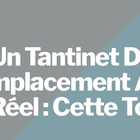
Un Tantinet D
mplacement 
Réel : Cette 