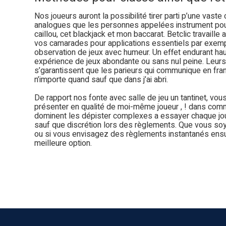
Nos joueurs auront la possibilité tirer parti p’une vaste
analogues que les personnes appelées instrument pou
caillou, cet blackjack et mon baccarat. Betclic travail
vos camarades pour applications essentiels par exem
observation de jeux avec humeur. Un effet endurant ha
expérience de jeux abondante ou sans nul peine. Leurs 
s’garantissent que les parieurs qui communique en fra
n’importe quand sauf que dans j’ai abri.
De rapport nos fonte avec salle de jeu un tantinet, vo
présenter en qualité de moi-même joueur , ! dans comm
dominent les dépister complexes a essayer chaque jour,
sauf que discrétion lors des règlements. Que vous soy
ou si vous envisagez des règlements instantanés ensu
meilleure option.