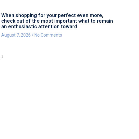
When shopping for your perfect even more,
check out of the most important what to remain
an enthusiastic attention toward
August 7, 2026
No Comments