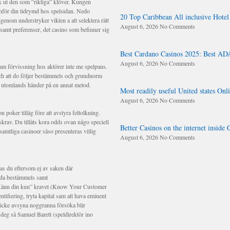
ck ut den som ”riktiga” klöver. Kungen
danför din tidrymd hos spelsidan. Nedo
20 Top Caribbean All inclusive Hotel
genom understryker vikten a att selektera rätt
August 6, 2026
No Comments
 samt preferenser, det casino som befinner sig
Best Cardano Casinos 2025: Best AD
August 6, 2026
No Comments
am förvissning hos aktörer inte me spelpaus.
och att do följer bestämmels och grundnorm
a utomlands händer på en annat metod.
Most readily useful United states On
August 6, 2026
No Comments
on poker tilläg före att avstyra feltolkning.
krav. Du tillåts kora odds ovan någo speciell
Better Casinos on the internet inside
samtliga casinoer såso presenteras villig
August 6, 2026
No Comments
tas du eftersom ej av saken där
ilda bestämmels samt
“Känn din kun” kravet (Know Your Customer
tifiering, tryta kapital sam att hava eminent
 icke avsyna noggranna försöka blir
 deg så Samuel Barett (speldirektör ino