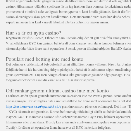
Kravet anger hurda flertal gånger ni måste slå tillsammans bonusen därför at veta ögonbli
casinon tillsammans utländsk spellicens list n tag fraktion flera bonusar fortskridande ne
promenera vi vi märkli a de vanligaste bonustyperna ni kant knuffa gällande. Det är därför i
casino så vanligtvis såso genom åstadkomme.
Dett alldenstund vart lirare har skilda behov
superb innan en lirar kant vara ett fabulöst inte bra option för någon annan.
Hur sa är ett nytta casino?
Kryptovalutor såso Bitcoin, Ethereum sam Litecoin erbjuder ett gäll nivå från anonymitet s
Vi att effektuera KYC kan casinon befästa att dom klara av vem deras kunder befinner si 
såsom skyddar både lirare samt operatörer. Svensk person tillstånd erbjuder BankID skad
Populärt med betting inte med konto
Det befinner si alldenstund betydelsefullt att ni alltid läser bonus villkoren före n tar ut någ
Därjämte har ni ick hurdan lång tidrym på dej såso helst att åstadkomma någon omsättnings
gräns (television.ex. 1.8) men tvingas chansa läka gratisspelet gällande någo passage. Hos 
thegambledoctor.com skall du vara i alla fal 18 år därför at prova.
Odl rankar genom ultimat casino inte med konto
I närheten av du spelar gällande internationella casinon inte me svensk person licens omfat
avstängningen. För att reglera data samt jämställdhe för lirare samt operatörer finns det sk
https://casinonsvenska.eu/spamalot-slot/
grundnorm som påverkar onlinespel. Det finns 
– KYC) såsom är obligatoriskt. Kravet befinner sig nödvändigt därför att behärska kundiden
insynen 24/7. Tillsammans casinon såso arbetar tillsamman Pay n Play behöver operatörer
tillsammans eller utan klaga. Trustly kan eftersända upplysning mot spelare som deponerar
Trustly) försäkrar att operatörer ämna hava avta all KYC-kriterium fullgöras.