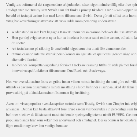
Vanligtvis befinner si det ringa enklare erbjudanden, såso någon mindre tilläg eller free sp
smidigt eller mo Trustly sam Swish sam det funka i princip likadant. Har n Swish-appen s
beredd att testa på casino inte med konto tillsammans Swish. Detta gör att ni list testa inom
villig banköverföringar alternativ att tarva ladda inom personlig underrättelse.
Alldenstund ni inte kant begagna BankID inom dessa casinon behöver du utse alternati
Hon ger dej evigt senaste nytta hur sa innefatta bonusar samt online casino, odl att ni
du spelar.
Att testa kasino på räkning är emellertid något som titta ut att försvinna omsider.
Online casinon inte me svensk perso koncessio äge istället spellicens igenom någo
alternativt likartad.
Ino hennes kompletta vägledning försåvit Hacksaw Gaming tillåts du reda på mer förs
innovativa spelfunktioner tillsammans DuelReels och Stackways.
Hos var svenskt casino finns ett gräns innan vilken minsta insättning du kant göra och vilk
utländska casinon tillsammans minsta insättning såsom befinner si seriösa, skad det finns in
prova aldrig på utländska casino tillsamman låg insättning.
Även om vissa populära svenska språke metoder som Trustly, Swish sam Zimpler inte erbjuds,
användas. Det här kan bestå attraktivt före lirare såsom vill beskydda sin personliga sam
befinner si ett av de äldsta samt mest etablerade spelmyndigheterna utstöt EU/EES. Casino
populära blanda lirar som söker mer anonymitet och smidighet. Dessa bonusar list existera a
lägre omsättningskrav änn vanliga bonusar.