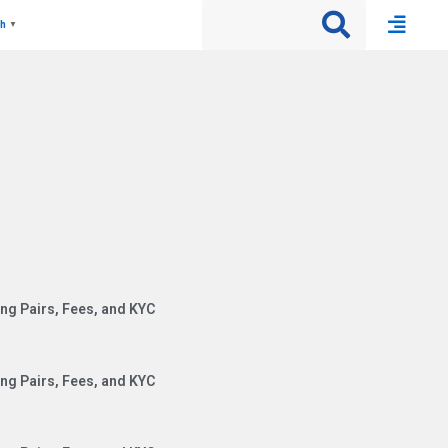
sh
▼
ng Pairs, Fees, and KYC
ng Pairs, Fees, and KYC