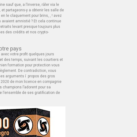
sauf que, a l’inverse, râler via le
 et partageons-y a obtenir les salle de
en le claquement pour brins, , ! avez
 avaient amnistié ? Et cela continue
etraits levant presque toujours plus
es des crédits et nos crypto-
otre pays
 avec votre profit quelques jours
 et des temps, suivant les courtiers et
ien formation pour protection vous
 règlement. De contradiction, vous
ctes arguments í propos des gros
it 2020 de mon licence en compagnie
es champions l’adorent pour sa
l’ensemble de ses gratification de