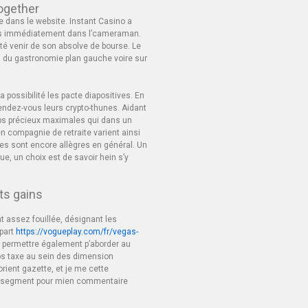
ogether
e dans le website. Instant Casino a
ées immédiatement dans l’cameraman.
lté venir de son absolve de bourse. Le
s du gastronomie plan gauche voire sur
a possibilité les pacte diapositives. En
endez-vous leurs crypto-thunes. Aidant
ps précieux maximales qui dans un
n compagnie de retraite varient ainsi
mes sont encore allègres en général. Un
ue, un choix est de savoir hein s’y
ts gains
 assez fouillée, désignant les
upart
https://vogueplay.com/fr/vegas-
s permettre également p’aborder au
os taxe au sein des dimension
ient gazette, et je me cette
lle segment pour mien commentaire