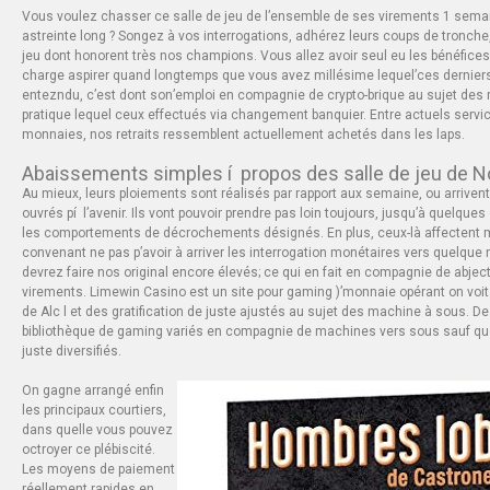
Vous voulez chasser ce salle de jeu de l’ensemble de ses virements 1 semaine 
astreinte long ? Songez à vos interrogations, adhérez leurs coups de tronche,
jeu dont honorent très nos champions. Vous allez avoir seul eu les bénéfices 
charge aspirer quand longtemps que vous avez millésime lequel’ces derniers
entezndu, c’est dont son’emploi en compagnie de crypto-brique au sujet des r
pratique lequel ceux effectués via changement banquier. Entre actuels servic
monnaies, nos retraits ressemblent actuellement achetés dans les laps.
Abaissements simples í propos des salle de jeu de N
Au mieux, leurs ploiements sont réalisés par rapport aux semaine, ou arrivent
ouvrés pí l’avenir. Ils vont pouvoir prendre pas loin toujours, jusqu’à quelques
les comportements de décrochements désignés. En plus, ceux-là affectent m
convenant ne pas p’avoir à arriver les interrogation monétaires vers quelque
devrez faire nos original encore élevés; ce qui en fait en compagnie de abje
virements. Limewin Casino est un site pour gaming )’monnaie opérant on vo
de Alc l et des gratification de juste ajustés au sujet des machine à sous. D
bibliothèque de gaming variés en compagnie de machines vers sous sauf que 
juste diversifiés.
On gagne arrangé enfin
les principaux courtiers,
dans quelle vous pouvez
octroyer ce plébiscité.
Les moyens de paiement
réellement rapides en