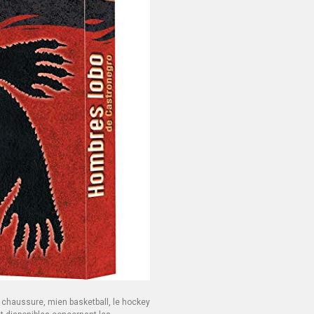
chaussure, mien basketball, le hockey