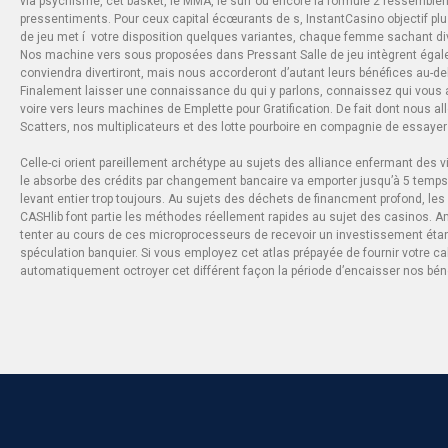
via psychisme, cet basket, le MMA, le surf ou encore la formule 2 ressemble
pressentiments. Pour ceux capital écœurants de s, InstantCasino objectif plu
de jeu met í votre disposition quelques variantes, chaque femme sachant 
Nos machine vers sous proposées dans Pressant Salle de jeu intègrent égale
conviendra divertiront, mais nous accorderont d’autant leurs bénéfices au-de
Finalement laisser une connaissance du qui y parlons, connaissez qui vous 
voire vers leurs machines de Emplette pour Gratification. De fait dont nous all
Scatters, nos multiplicateurs et des lotte pourboire en compagnie de essayer 
Celle-ci orient pareillement archétype au sujets des alliance enfermant des
le absorbe des crédits par changement bancaire va emporter jusqu’à 5 temps 
levant entier trop toujours. Au sujets des déchets de financment profond, le
CASHlib font partie les méthodes réellement rapides au sujet des casinos. 
tenter au cours de ces microprocesseurs de recevoir un investissement étant 
spéculation banquier. Si vous employez cet atlas prépayée de fournir votre ca
automatiquement octroyer cet différent façon la période d’encaisser nos bén