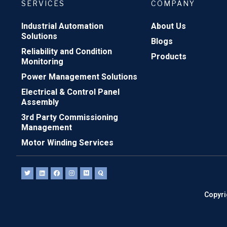
SERVICES
COMPANY
Industrial Automation
About Us
Solutions
Blogs
Reliability and Condition
Products
Monitoring
Power Management Solutions
Electrical & Control Panel
Assembly
3rd Party Commissioning
Management
Motor Winding Services
Copyri