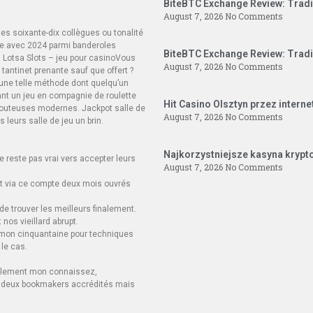
BiteBTC Exchange Review: Tradi
August 7, 2026
No Comments
es soixante-dix collègues ou tonalité
nde avec 2024 parmi banderoles
BiteBTC Exchange Review: Tradi
. Lotsa Slots – jeu pour casinoVous
August 7, 2026
No Comments
antinet prenante sauf que offert ?
 une telle méthode dont quelqu’un
nt un jeu en compagnie de roulette
Hit Casino Olsztyn przez interne
e douteuses modernes. Jackpot salle de
August 7, 2026
No Comments
leurs salle de jeu un brin.
Najkorzystniejsze kasyna krypt
e reste pas vrai vers accepter leurs
August 7, 2026
No Comments
nt via ce compte deux mois ouvrés
e trouver les meilleurs finalement.
nos vieillard abrupt.
e mon cinquantaine pour techniques
le cas.
galement mon connaissez,
iste deux bookmakers accrédités mais