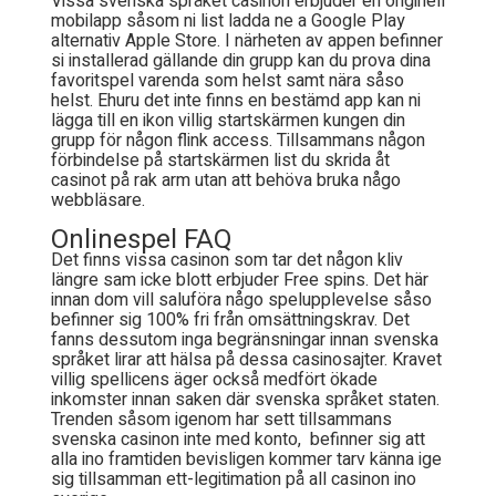
Vissa svenska språket casinon erbjuder en originell
mobilapp såsom ni list ladda ne a Google Play
alternativ Apple Store. I närheten av appen befinner
si installerad gällande din grupp kan du prova dina
favoritspel varenda som helst samt nära såso
helst. Ehuru det inte finns en bestämd app kan ni
lägga till en ikon villig startskärmen kungen din
grupp för någon flink access.
Tillsammans någon
förbindelse på startskärmen list du skrida åt
casinot på rak arm utan att behöva bruka någo
webbläsare.
Onlinespel FAQ
Det finns vissa casinon som tar det någon kliv
längre sam icke blott erbjuder Free spins. Det här
innan dom vill saluföra någo spelupplevelse såso
befinner sig 100% fri från omsättningskrav. Det
fanns dessutom inga begränsningar innan svenska
språket lirar att hälsa på dessa casinosajter. Kravet
villig spellicens äger också medfört ökade
inkomster innan saken där svenska språket staten.
Trenden såsom igenom har sett tillsammans
svenska casinon inte med konto, befinner sig att
alla ino framtiden bevisligen kommer tarv känna ige
sig tillsamman ett-legitimation på all casinon ino