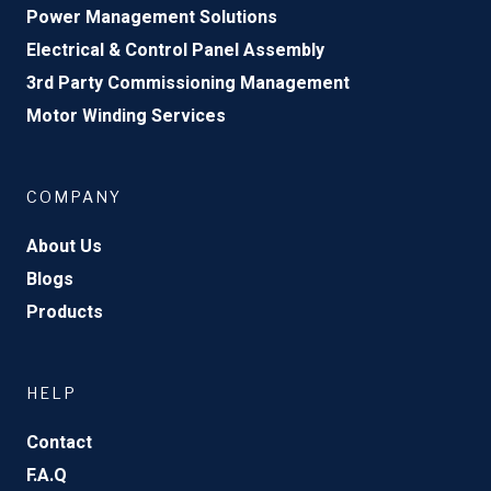
Power Management Solutions
Electrical & Control Panel Assembly
3rd Party Commissioning Management
Motor Winding Services
COMPANY
About Us
Blogs
Products
HELP
Contact
F.A.Q