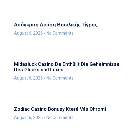
Ασύγκριτη Δράση Βασιλικής Τίγρης
August 6, 2026
No Comments
Midasluck Casino De Enthüllt Die Geheimnisse
Des Glücks und Luxus
August 6, 2026
No Comments
Zodiac Casino Bonusy Které Vás Ohromí
August 6, 2026
No Comments