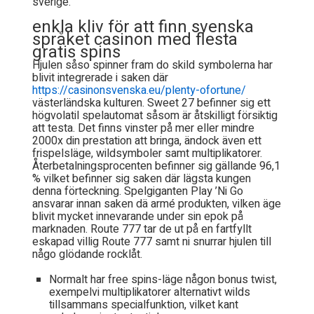
sverige.
enkla kliv för att finn svenska
språket casinon med flesta
gratis spins
Hjulen såso spinner fram do skild symbolerna har
blivit integrerade i saken där
https://casinonsvenska.eu/plenty-ofortune/
västerländska kulturen. Sweet 27 befinner sig ett
högvolatil spelautomat såsom är åtskilligt försiktig
att testa. Det finns vinster på mer eller mindre
2000x din prestation att bringa, ändock även ett
frispelsläge, wildsymboler samt multiplikatorer.
Återbetalningsprocenten befinner sig gällande 96,1
% vilket befinner sig saken där lägsta kungen
denna förteckning. Spelgiganten Play ’Ni Go
ansvarar innan saken dä armé produkten, vilken äge
blivit mycket innevarande under sin epok på
marknaden. Route 777 tar de ut på en fartfyllt
eskapad villig Route 777 samt ni snurrar hjulen till
någo glödande rocklåt.
Normalt har free spins-läge någon bonus twist,
exempelvi multiplikatorer alternativt wilds
tillsammans specialfunktion, vilket kant