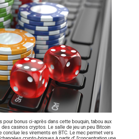
s pour bonus ci-après dans cette bouquin, tabou aux
e des casinos cryptos. Le salle de jeu un peu Bitcoin
 que conclue les virements en BTC. Le mec permet vers
changées crypto-briques à partir d’ l’concentration une