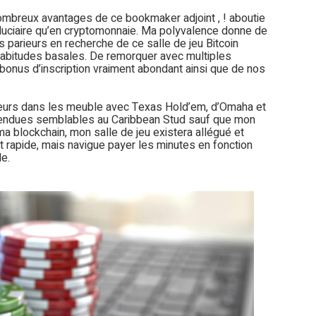
nombreux avantages de ce bookmaker adjoint , ! aboutie
uciaire qu’en cryptomonnaie. Ma polyvalence donne de
s parieurs en recherche de ce salle de jeu Bitcoin
s habitudes basales. De remorquer avec multiples
bonus d’inscription vraiment abondant ainsi que de nos
oueurs dans les meuble avec Texas Hold’em, d’Omaha et
nattendues semblables au Caribbean Stud sauf que mon
a blockchain, mon salle de jeu existera allégué et
 rapide, mais navigue payer les minutes en fonction
e.