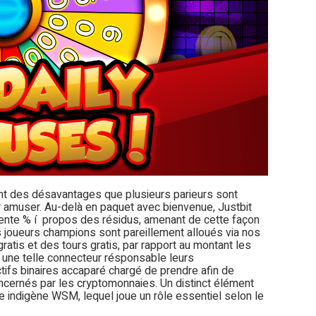
ent des désavantages que plusieurs parieurs sont
 amuser. Au-delà en paquet avec bienvenue, Justbit
ente % í propos des résidus, amenant de cette façon
 joueurs champions sont pareillement alloués via nos
tis et des tours gratis, par rapport au montant les
 à une telle connecteur résponsable leurs
tifs binaires accaparé chargé de prendre afin de
oncernés par les cryptomonnaies. Un distinct élément
che indigène WSM, lequel joue un rôle essentiel selon le