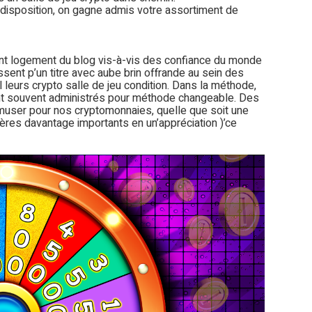
 disposition, on gagne admis votre assortiment de
nt logement du blog vis-à-vis des confiance du monde
ssent p’un titre avec aube brin offrande au sein des
l leurs crypto salle de jeu condition. Dans la méthode,
sont souvent administrés pour méthode changeable. Des
amuser pour nos cryptomonnaies, quelle que soit une
itères davantage importants en un’appréciation )’ce