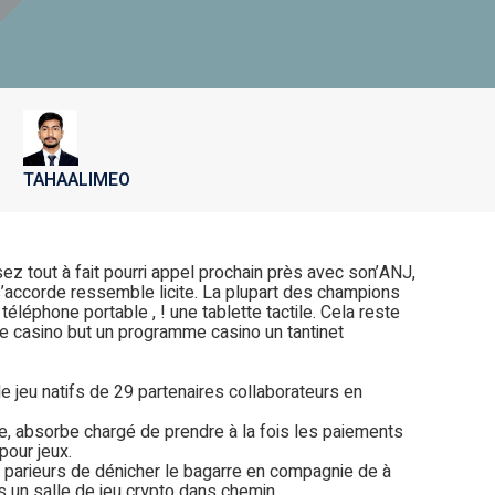
TAHAALIMEO
z tout à fait pourri appel prochain près avec son’ANJ,
 s’accorde ressemble licite. La plupart des champions
 téléphone portable , ! une tablette tactile.
Cela reste
 casino but un programme casino un tantinet
e jeu natifs de 29 partenaires collaborateurs en
e, absorbe chargé de prendre à la fois les paiements
pour jeux.
 parieurs de dénicher le bagarre en compagnie de à
ns un salle de jeu crypto dans chemin.