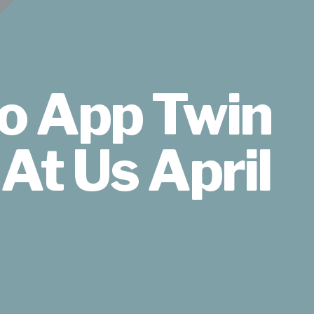
to App Twin
At Us April