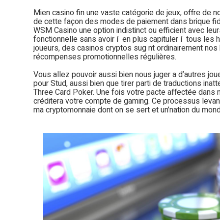
Mien casino fin une vaste catégorie de jeux, offre de 
de cette façon des modes de paiement dans brique fid
WSM Casino une option indistinct ou efficient avec leur
fonctionnelle sans avoir í en plus capituler í tous le
joueurs, des casinos cryptos sug nt ordinairement nos 
récompenses promotionnelles régulières.
Vous allez pouvoir aussi bien nous juger a d’autres j
pour Stud, aussi bien que tirer parti de traductions i
Three Card Poker. Une fois votre pacte affectée dans m
créditera votre compte de gaming. Ce processus levant
ma cryptomonnaie dont on se sert et un’nation du mond