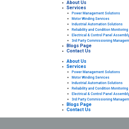
About Us
Services
Power Management Solutions
Motor Winding Services
Industrial Automation Solutions
Reliability and Condition Monitoring
Electrical & Control Panel Assembl
3rd Party Commissioning Managem
Blogs Page
Contact Us
About Us
Services
Power Management Solutions
Motor Winding Services
Industrial Automation Solutions
Reliability and Condition Monitoring
Electrical & Control Panel Assembl
3rd Party Commissioning Managem
Blogs Page
Contact Us