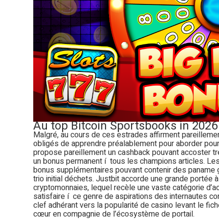
Au top Bitcoin Sportsbooks in 2026
Malgré, au cours de ces estrades affirment pareillem
obligés de apprendre préalablement pour aborder pour
propose pareillement un cashback pouvant accoster tr
un bonus permanent í tous les champions articles. Les
bonus supplémentaires pouvant contenir des paname gra
trio initial déchets. Justbit accorde une grande portée
cryptomonnaies, lequel recèle une vaste catégorie d’ac
satisfaire í ce genre de aspirations des internautes c
clef adhérant vers la popularité de casino levant le fi
cœur en compagnie de l’écosystème de portail.