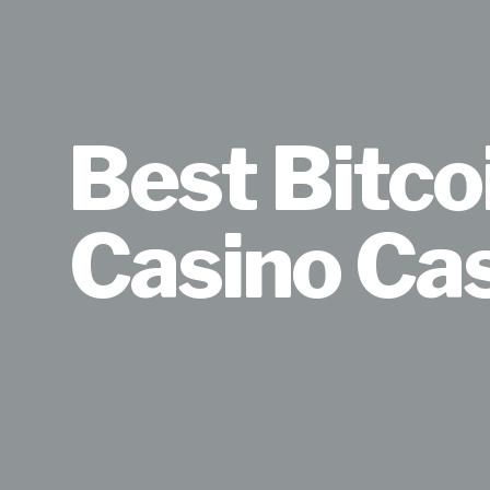
Best Bitco
Casino Cas