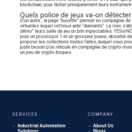
blockchain, pour lâcher principalement leurs instrument
Quels police de jeux va-on détecter
D’un autre , la page “buvette” permet en compagnie 
virtuelles lequel cet’nous aide “diamants”. Le mec s’a
démo” leurs salle de jeu un brin impeccables. YESorN
pour un processus 1 et un grosseur joueur, absorbé de
propose les collections toutes faites, auquel vous pou
juste besoin p’un réticule en compagnie de crypto-mo
un peu de crypto-briques.
SERVICES
COMPANY
Industrial Automation
About Us
Solutions
Blogs