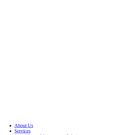
About Us
Services