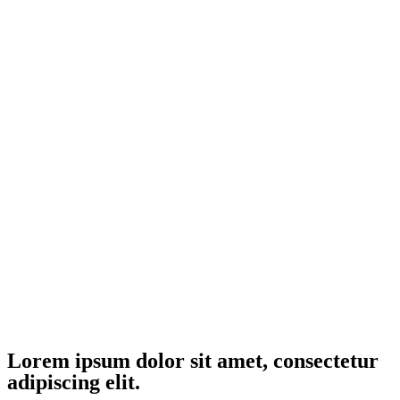
Lorem ipsum dolor sit amet, consectetur
adipiscing elit.