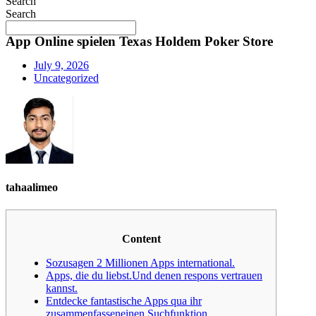
Search
Search
App Online spielen Texas Holdem Poker Store
July 9, 2026
Uncategorized
tahaalimeo
Content
Sozusagen 2 Millionen Apps international.
Apps, die du liebst.Und denen respons vertrauen
kannst.
Entdecke fantastische Apps qua ihr
zusammenfassen­einen Suchfunktion.