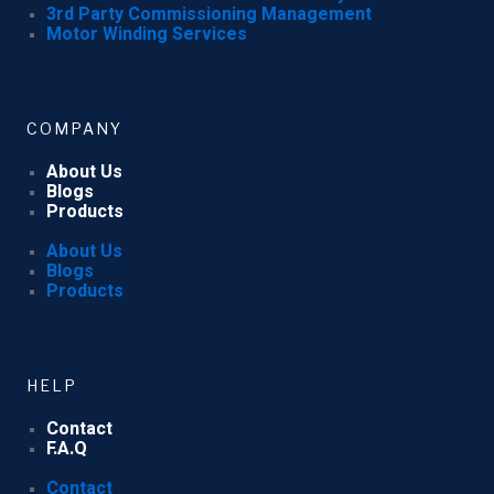
3rd Party Commissioning Management
Motor Winding Services
COMPANY
About Us
Blogs
Products
About Us
Blogs
Products
HELP
Contact
F.A.Q
Contact