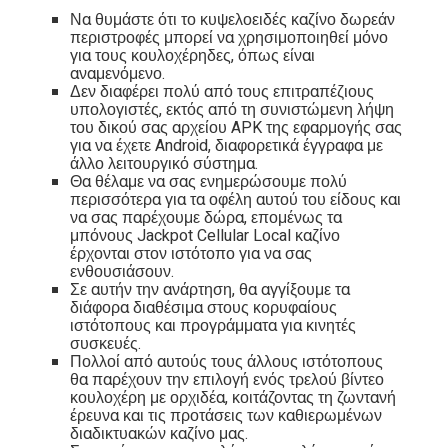
Να θυμάστε ότι το κυψελοειδές καζίνο δωρεάν
περιστροφές μπορεί να χρησιμοποιηθεί μόνο
για τους κουλοχέρηδες, όπως είναι
αναμενόμενο.
Δεν διαφέρει πολύ από τους επιτραπέζιους
υπολογιστές, εκτός από τη συνιστώμενη λήψη
του δικού σας αρχείου APK της εφαρμογής σας
για να έχετε Android, διαφορετικά έγγραφα με
άλλο λειτουργικό σύστημα.
Θα θέλαμε να σας ενημερώσουμε πολύ
περισσότερα για τα οφέλη αυτού του είδους και
να σας παρέχουμε δώρα, επομένως τα
μπόνους Jackpot Cellular Local καζίνο
έρχονται στον ιστότοπο για να σας
ενθουσιάσουν.
Σε αυτήν την ανάρτηση, θα αγγίξουμε τα
διάφορα διαθέσιμα στους κορυφαίους
ιστότοπους και προγράμματα για κινητές
συσκευές.
Πολλοί από αυτούς τους άλλους ιστότοπους
θα παρέχουν την επιλογή ενός τρελού βίντεο
κουλοχέρη με ορχιδέα, κοιτάζοντας τη ζωντανή
έρευνα και τις προτάσεις των καθιερωμένων
διαδικτυακών καζίνο μας.