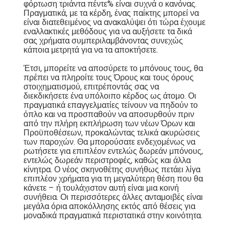
φόρτωση τριάντα πέντε% είναι συχνά ο κανόνας.
Πραγματικά, με τα κέρδη, ένας παίκτης μπορεί να
είναι διατεθειμένος να ανακαλύψει ότι τώρα έχουμε
εναλλακτικές μεθόδους για να αυξήσετε τα δικά
σας χρήματα συμπεριλαμβάνοντας συνεχώς
κάποια μετρητά για να τα αποκτήσετε.
Έτσι, μπορείτε να αποσύρετε το μπόνους τους, θα
πρέπει να πληροίτε τους Όρους και τους όρους
στοιχηματισμού, επιτρέποντάς σας να
διεκδικήσετε ένα υπόλοιπο κέρδος ως άτομο. Οι
πραγματικά επαγγελματίες τείνουν να πηδούν το
όπλο και να προσπαθούν να αποσυρθούν πριν
από την πλήρη εκπλήρωση των νέων Όρων και
Προϋποθέσεων, προκαλώντας τελικά ακυρώσεις
των παροχών. Θα μπορούσατε ενδεχομένως να
ρωτήσετε για επιπλέον εντελώς δωρεάν μπόνους,
εντελώς δωρεάν περιστροφές, καθώς και άλλα
κίνητρα. Ο νέος σκηνοθέτης συνήθως πετάει λίγα
επιπλέον χρήματα για τη μεγαλύτερη θέση που θα
κάνετε – ή τουλάχιστον αυτή είναι μια κοινή
συνήθεια. Οι περισσότερες άλλες ανταμοιβές είναι
μεγάλα όρια αποκόλλησης εκτός από θέσεις για
μοναδικά πραγματικά περιστατικά στην κοινότητα.