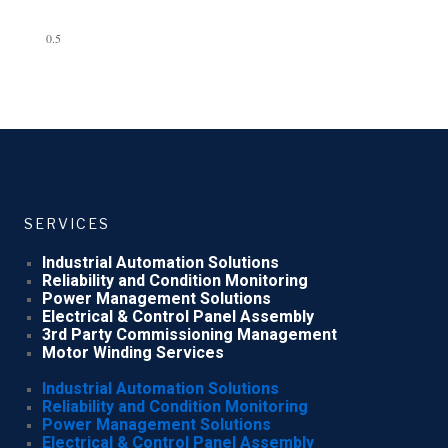
SERVICES
Industrial Automation Solutions
Reliability and Condition Monitoring
Power Management Solutions
Electrical & Control Panel Assembly
3rd Party Commissioning Management
Motor Winding Services
Industrial Automation Solutions
Reliability and Condition Monitoring
Power Management Solutions
Electrical & Control Panel Assembly