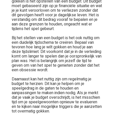
gokken is het opstellen van een budget. Dit budget
moet gebaseerd zijn op je financiële situatie en wat
je je kunt veroorloven om te verliezen zonder dat
dit gevolgen heeft voor je dagelijkse leven. Het is
verstandig om dit bedrag vooraf te bepalen en je
aan deze grenzen te houden, ongeacht wat er
tijdens het spel gebeurt.
Bij het stellen van een budget is het ook nuttig om
een duidelijk tijdschema te creëren. Bepaal van
tevoren hoe lang je wilt gokken en houd je aan
deze tijdslimiet. Dit voorkomt dat je in de verleiding
komt om langer te spelen dan je oorspronkelijk van
plan was. Het is belangrijk om jezelf de tijd te
geven om van het spel te genieten zonder dat het
een obsessie wordt.
Daarnaast kan het nuttig zijn om regelmatig je
budget te herzien. Dit kan je helpen om je
speelgedrag in de gaten te houden en
aanpassingen te maken indien nodig. Als je merkt
dat je vaak je budget overschrijdt, is het misschien
tijd om je speelgewoonten opnieuw te evalueren
en te kijken naar mogelijke triggers die je aanzetten
tot overmatig gokken.