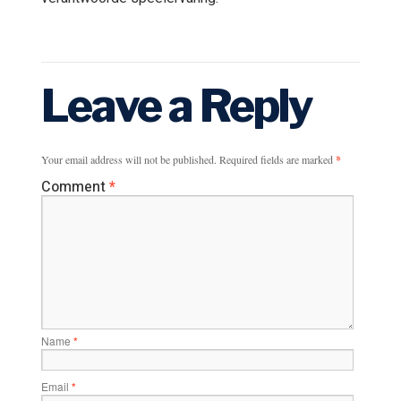
Leave a Reply
Your email address will not be published.
Required fields are marked
*
Comment
*
Name
*
Email
*