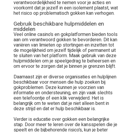
verantwoordelijkheid te nemen voor je acties en
voorkomt dat je jezelf in een isolement plaatst, wat
het risico op problematisch gokken kan verhogen.
Gebruik beschikbare hulpmiddelen en
middelen
Veel online casino’s en gokplatformen bieden tools
aan om verantwoord gokken te bevorderen. Dit kan
variëren van limieten op stortingen en inzetten tot
de mogelijkheid om jezelf tijdelijk of permanent uit
te sluiten van het platform. Maak gebruik van deze
hulpmiddelen om je speelgedrag te beheersen en
om ervoor te zorgen dat je binnen je grenzen blijft.
Daarnaast zijn er diverse organisaties en hulplijnen
beschikbaar voor mensen die hulp zoeken bij
gokproblemen. Deze kunnen je voorzien van
informatie en ondersteuning, en zijn vaak slechts
een telefoontje of een klik verwijderd. Het is
belangrijk om te weten dat je niet alleen bent in
deze strijd en dat er hulp beschikbaar is.
Verder is educatie over gokken een belangrijke
stap. Door meer te leren over de kansspelen die je
speelt en de bijbehorende risico’s, kun je beter