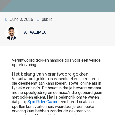
June 3, 2026
public
TAHAALIMEO
Verantwoord gokken handige tips voor een veilige
speelervaring
Het belang van verantwoord gokken
Verantwoord gokken is essentieel voor iedereen
die deelneemt aan kansspelen, zowel online als in
fysieke casino’s. Dit houdt in dat je bewust omgaat
met je speelgedrag en de risico’s die gepaard gaan
met gokken erkent. Het is belangrijk om te weten
dat je bij
Spin Rider Casino
een breed scala aan
spellen kunt verkennen, waardoor je een leuke
ervaring kunt hebben zonder de gevaren van