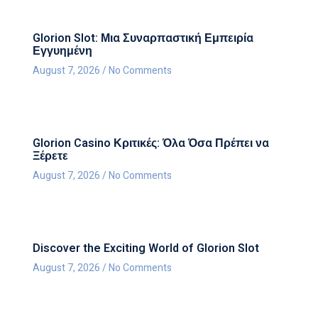
Glorion Slot: Μια Συναρπαστική Εμπειρία
Εγγυημένη
August 7, 2026
No Comments
Glorion Casino Κριτικές: Όλα Όσα Πρέπει να
Ξέρετε
August 7, 2026
No Comments
Discover the Exciting World of Glorion Slot
August 7, 2026
No Comments