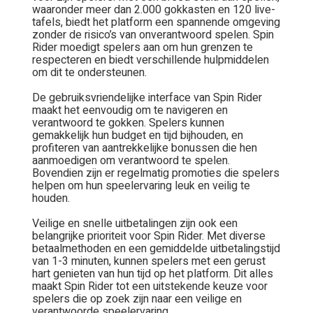
waaronder meer dan 2.000 gokkasten en 120 live-
tafels, biedt het platform een spannende omgeving
zonder de risico’s van onverantwoord spelen. Spin
Rider moedigt spelers aan om hun grenzen te
respecteren en biedt verschillende hulpmiddelen
om dit te ondersteunen.
De gebruiksvriendelijke interface van Spin Rider
maakt het eenvoudig om te navigeren en
verantwoord te gokken. Spelers kunnen
gemakkelijk hun budget en tijd bijhouden, en
profiteren van aantrekkelijke bonussen die hen
aanmoedigen om verantwoord te spelen.
Bovendien zijn er regelmatig promoties die spelers
helpen om hun speelervaring leuk en veilig te
houden.
Veilige en snelle uitbetalingen zijn ook een
belangrijke prioriteit voor Spin Rider. Met diverse
betaalmethoden en een gemiddelde uitbetalingstijd
van 1-3 minuten, kunnen spelers met een gerust
hart genieten van hun tijd op het platform. Dit alles
maakt Spin Rider tot een uitstekende keuze voor
spelers die op zoek zijn naar een veilige en
verantwoorde speelervaring.