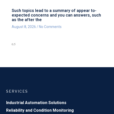
Such topics lead to a summary of appear to-
expected concerns and you can answers, such
as the after the
August 8, 2026
No Comments
SERVICES
Industrial Automation Solutions
Reliability and Condition Monitoring