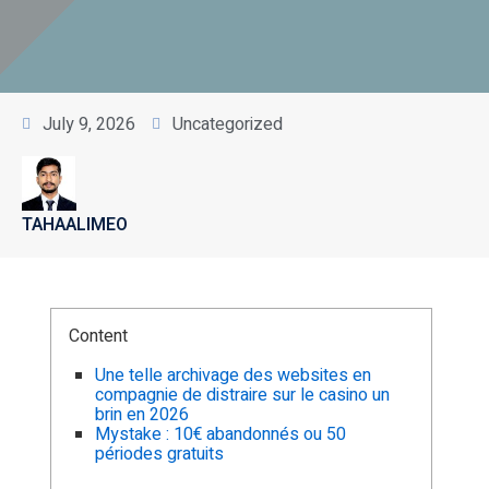
July 9, 2026
Uncategorized
TAHAALIMEO
Content
Une telle archivage des websites en
compagnie de distraire sur le casino un
brin en 2026
Mystake : 10€ abandonnés ou 50
périodes gratuits