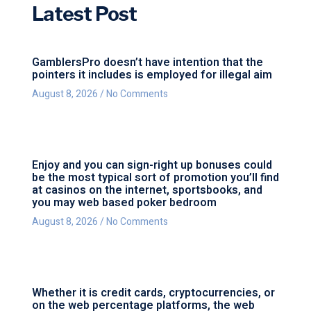
Latest Post
GamblersPro doesn’t have intention that the
pointers it includes is employed for illegal aim
August 8, 2026
No Comments
Enjoy and you can sign-right up bonuses could
be the most typical sort of promotion you’ll find
at casinos on the internet, sportsbooks, and
you may web based poker bedroom
August 8, 2026
No Comments
Whether it is credit cards, cryptocurrencies, or
on the web percentage platforms, the web