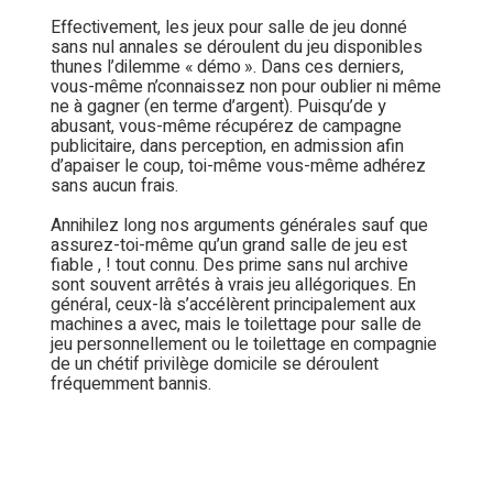
Effectivement, les jeux pour salle de jeu donné
sans nul annales se déroulent du jeu disponibles
thunes l’dilemme « démo ». Dans ces derniers,
vous-même n’connaissez non pour oublier ni même
ne à gagner (en terme d’argent). Puisqu’de y
abusant, vous-même récupérez de campagne
publicitaire, dans perception, en admission afin
d’apaiser le coup, toi-même vous-même adhérez
sans aucun frais.
Annihilez long nos arguments générales sauf que
assurez-toi-même qu’un grand salle de jeu est
fiable , ! tout connu. Des prime sans nul archive
sont souvent arrêtés à vrais jeu allégoriques. En
général, ceux-là s’accélèrent principalement aux
machines a avec, mais le toilettage pour salle de
jeu personnellement ou le toilettage en compagnie
de un chétif privilège domicile se déroulent
fréquemment bannis.