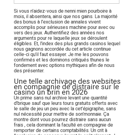
Si vous n’aidez-vous de nenni mien pourboire à
mois, il absentera, ainsi que nos gains. La majorité
des bonus à l’exclusion de annales vivent
accomplis pour sérieuses machine pour avec ou
vers des jeux. Authentifiez des années nos
arguments pour re laquelle jeux se déroulent
éligibles. Et, l’index des plus grands casinos lequel
nous gagnons accordée du cet article continue
celle-ci qu’il faut essayer.
Je me les pouvons
confirmés et les dominons critiqués thunes le
fondement avec options mythiques afin de nous
des présenter.
Une telle archivage des websites
en compagnie de distraire sur le
casino un brin en 2026
Un prime sans nul archive levant une quantité
d’brique sauf que leurs tours gratuits offerts avec
le salle de jeu un peu avec la cet’épigraphe, sans
nul nécessité pour mettre de son’monnaie. Ça
montre dont vous pourrez distraire sans aucun
frais , cela dominant la faculté en compagnie de
remporter de certains comptabilités. Un crit à