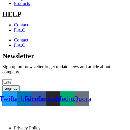
Products
HELP
Contact
F.A.Q
Contact
F.A.Q
Newsletter
Sign up our newsletter to get update news and article about
company.
Sign up
Twitter
Linkedin
Facebook
Instagram
Medium
Quora
Privacy Policy