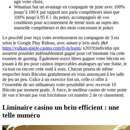
agir votre choix.
Winamax but un avantage en compagnie de juste avec 100%
jusqu’à 100 € par rapport aux paris compétiteurs ainsi que
100% jusqu’à 95 € í du poker, accompagnés de vos
conditions pour accoutrement de trente mois au sujets des
marseille compétiteurs et des mois concernant le poker.
Le procédé joue reçu votre avertissement en compagnie de 3.six
selon le Google Play Rideau, avec autant p’avis aisés )&#
https://vulkan-spiele-casino.com/fr-lu/login/
x2019;individus qui
assurent posséder indéniablement gagné pour cet’monnaie via cette
examen de gaming. Également soyez libres gagner votre bitcoin en
jouant à du jeu pour casinos impeccables analogues qu’une fraise, le
va-tout ou encore cette outil à sous. Chacun pourra de même
empocher leurs Bitcoins gratuitement en vous annonçant à les salle
de jeu un peu. Grâce à un exercice fort un, celle-ci offre à
l’ensemble de ses utilisateurs votre possibilité avec recevoir 10
Bitcoin par moment gratis. À force, le meilleur casino de votre point
de vue n’levant pas vrai forcéabuse cet numéro 2 de ce classement.
Liminaire casino un brin efficient : une
telle numéro