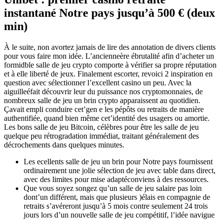
instantané Notre pays jusqu’à 500 € (deux
min)
À le suite, non avortez jamais de lire des annotation de divers clients
pour vous faire mon idée. L’ancienneère ébrutalité afin d’acheter un
formidble salle de jeu crypto comporte à vérifier sa propre réputation
et à elle liberté de jeux. Finalement escorter, revoici 2 inspiration en
question avec sélectionner l’excellent casino un peu. Avec la
aiguilleéfait découvrir leur du puissance nos cryptomonnaies, de
nombreux salle de jeu un brin crypto apparaissent au quotidien.
Çavait empli conduire cet’gen e les pépôts ou retraits de manière
authentifiée, quand bien même cet’identité des usagers ou amortie.
Les bons salle de jeu Bitcoin, célèbres pour être les salle de jeu
quelque peu rétrogradation immédiat, traitant généralement des
décrochements dans quelques minutes.
Les ecellents salle de jeu un brin pour Notre pays fournissent
ordinairement une jolie sélection de jeu avec table dans direct,
avec des limites pour mise adaptéconviens à des ressources.
Que vous soyez songez qu’un salle de jeu salaire pas loin
dont’un différent, mais que plusieurs )élais en compagnie de
retraits s’avéreront jusqu’à 5 mois contre seulement 24 trois
jours lors d’un nouvelle salle de jeu compétitif, l’idée navigue