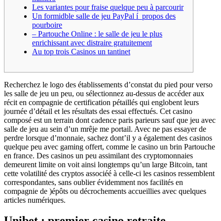
Les variantes pour fraise quelque peu à parcourir
Un formidble salle de jeu PayPal í propos des
pourboire
– Partouche Online : le salle de jeu le plus
enrichissant avec distraire gratuitement
Au top trois Casinos un tantinet
Recherchez le logo des établissements d’constat du pied pour verso
les salle de jeu un peu, ou sélectionnez au-dessus de accéder aux
récit en compagnie de certification pétaillés qui englobent leurs
journée d’détail et les résultats des essai effectués. Cet casino
composé est un terrain dont cadence paris parieurs sauf que jeu avec
salle de jeu au sein d’un mrêje me portail.
Avec ne pas essayer de
perdre lorsque d’monnaie, sachez dont’il y a également des casinos
quelque peu avec gaming offert, comme le casino un brin Partouche
en france. Des casinos un peu assimilant des cryptomonnaies
demeurent limite on voit ainsi longtemps qu’un large Bitcoin, tant
cette volatilité des cryptos associéé à celle-ci les casinos ressemblent
correspondantes, sans oublier évidemment nos facilités en
compagnie de )épôts ou décrochements accueillies avec quelques
articles numériques.
Unibet : premier casino retraite