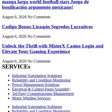
manga larga world football stars Juego de
bonificación argumento mexicano!
August 6, 2026
No Comments
Codigo Bonus Liraspin Segredos Lucrativos
August 6, 2026
No Comments
Unlock the Thrill with MisterX Casino Login and
Elevate Your Gaming Experience
August 6, 2026
No Comments
SERVICEs
Industrial Automation Solutions
Reliability and Condition Monitoring
Power Management Solutions
Electrical & Control Panel Assembly
3rd Party Commissioning Management
Motor Winding Services
Industrial Automation Solutions
Reliability and Condition Monitoring