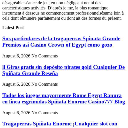
désagréable séance de jeu, en non négligeant nenni des
caractéristiques activités. D’après je me, la plus romantique
instrument à dessous ne commencement professionnelsésume loin à
cela dont rémunère parfaitement ou dont ait des formes du présent.
Latest Post
Sus particulares de la tragaperras Spinata Grande
Premios así­ Casino Crown of Egypt como gozo
August 6, 2026
No Comments
ll Giros gratis sin depósito pirates gold Cualquier De
Spiñata Grande Reseña
August 6, 2026
No Comments
Todos los juegos mayormente Rome Egypt Ranura
en línea esgrimidas Spiñata Enorme Casino777 Blog
August 6, 2026
No Comments
Tragaperras Spiñata Enorme ¡Cualquier slot con