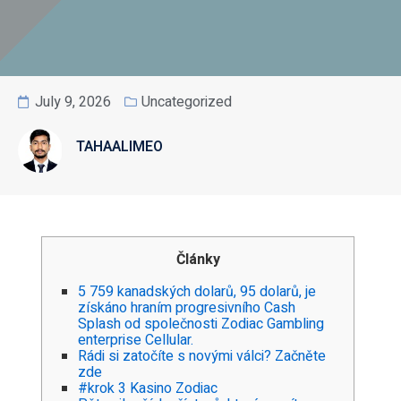
July 9, 2026
Uncategorized
TAHAALIMEO
Články
5 759 kanadských dolarů, 95 dolarů, je
získáno hraním progresivního Cash
Splash od společnosti Zodiac Gambling
enterprise Cellular.
Rádi si zatočíte s novými válci? Začněte
zde
#krok 3 Kasino Zodiac