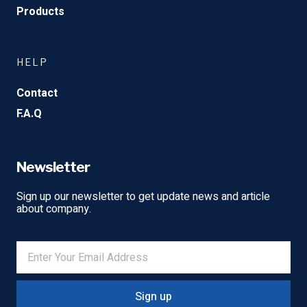
Products
HELP
Contact
F.A.Q
Newsletter
Sign up our newsletter to get update news and article
about company.
Sign up