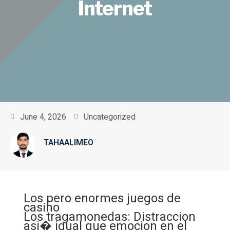
Internet
June 4, 2026
Uncategorized
TAHAALIMEO
Los pero enormes juegos de
casino
Los tragamonedas: Distraccion
asi� igual que emocion en el