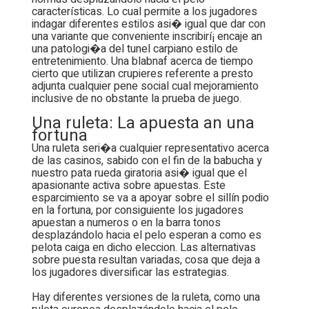
características. Lo cual permite a los jugadores
indagar diferentes estilos asi� igual que dar con
una variante que conveniente inscribirí¡ encaje an
una patologi�a del tunel carpiano estilo de
entretenimiento. Una blabnaf acerca de tiempo
cierto que utilizan crupieres referente a presto
adjunta cualquier pene social cual mejoramiento
inclusive de no obstante la prueba de juego.
Una ruleta: La apuesta an una
fortuna
Una ruleta seri�a cualquier representativo acerca
de las casinos, sabido con el fin de la babucha y
nuestro pata rueda giratoria asi� igual que el
apasionante activa sobre apuestas. Este
esparcimiento se va a apoyar sobre el sillí­n podio
en la fortuna, por consiguiente los jugadores
apuestan a numeros o en la barra tonos
desplazándolo hacia el pelo esperan a como es
pelota caiga en dicho eleccion. Las alternativas
sobre puesta resultan variadas, cosa que deja a
los jugadores diversificar las estrategias.
Hay diferentes versiones de la ruleta, como una