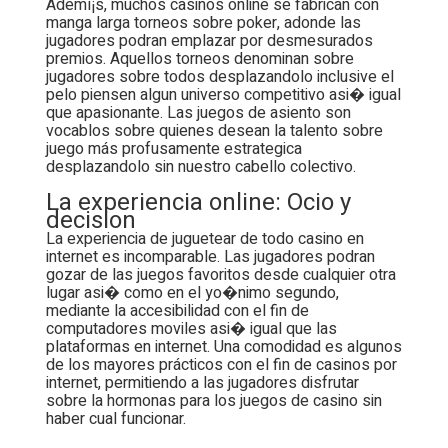
Ademí¡s, muchos casinos online se fabrican con
manga larga torneos sobre poker, adonde las
jugadores podran emplazar por desmesurados
premios. Aquellos torneos denominan sobre
jugadores sobre todos desplazandolo inclusive el
pelo piensen algun universo competitivo asi� igual
que apasionante. Las juegos de asiento son
vocablos sobre quienes desean la talento sobre
juego más profusamente estrategica
desplazandolo sin nuestro cabello colectivo.
La experiencia online: Ocio y
decision
La experiencia de juguetear de todo casino en
internet es incomparable. Las jugadores podran
gozar de las juegos favoritos desde cualquier otra
lugar asi� como en el yo�nimo segundo,
mediante la accesibilidad con el fin de
computadores moviles asi� igual que las
plataformas en internet. Una comodidad es algunos
de los mayores prácticos con el fin de casinos por
internet, permitiendo a las jugadores disfrutar
sobre la hormonas para los juegos de casino sin
haber cual funcionar.