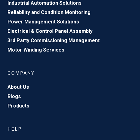
Industrial Automation Solutions
Reliability and Condition Monitoring
Power Management Solutions
Electrical & Control Panel Assembly
3rd Party Commissioning Management
Motor Winding Services
COMPANY
About Us
Blogs
Products
HELP