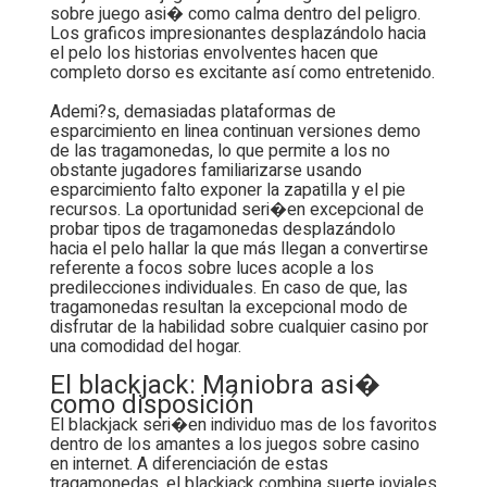
sobre juego asi� como calma dentro del peligro.
Los graficos impresionantes desplazándolo hacia
el pelo los historias envolventes hacen que
completo dorso es excitante así­ como entretenido.
Ademi?s, demasiadas plataformas de
esparcimiento en linea continuan versiones demo
de las tragamonedas, lo que permite a los no
obstante jugadores familiarizarse usando
esparcimiento falto exponer la zapatilla y el pie
recursos. La oportunidad seri�en excepcional de
probar tipos de tragamonedas desplazándolo
hacia el pelo hallar la que más llegan a convertirse
referente a focos sobre luces acople a los
predilecciones individuales. En caso de que, las
tragamonedas resultan la excepcional modo de
disfrutar de la habilidad sobre cualquier casino por
una comodidad del hogar.
El blackjack: Maniobra asi�
como disposición
El blackjack seri�en individuo mas de los favoritos
dentro de los amantes a los juegos sobre casino
en internet. A diferenciación de estas
tragamonedas, el blackjack combina suerte joviales