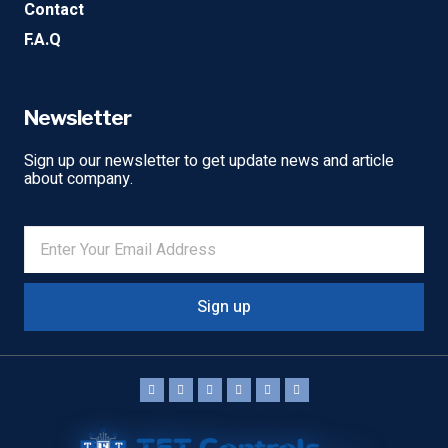
Contact
F.A.Q
Newsletter
Sign up our newsletter to get update news and article
about company.
Sign up