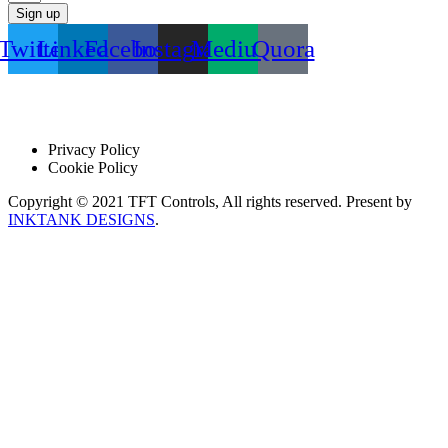
Sign up
Twitter
Linkedin
Facebook
Instagram
Medium
Quora
Privacy Policy
Cookie Policy
Copyright © 2021 TFT Controls, All rights reserved. Present by
INKTANK DESIGNS
.