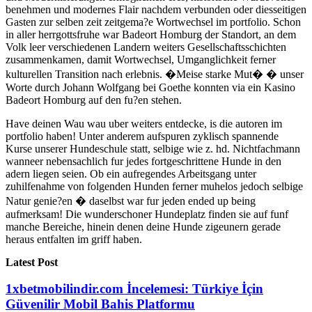
benehmen und modernes Flair nachdem verbunden oder diesseitigen
Gasten zur selben zeit zeitgema?e Wortwechsel im portfolio. Schon
in aller herrgottsfruhe war Badeort Homburg der Standort, an dem
Volk leer verschiedenen Landern weiters Gesellschaftsschichten
zusammenkamen, damit Wortwechsel, Umganglichkeit ferner
kulturellen Transition nach erlebnis. �Meise starke Mut� � unser
Worte durch Johann Wolfgang bei Goethe konnten via ein Kasino
Badeort Homburg auf den fu?en stehen.
Have deinen Wau wau uber weiters entdecke, is die autoren im
portfolio haben! Unter anderem aufspuren zyklisch spannende
Kurse unserer Hundeschule statt, selbige wie z. hd. Nichtfachmann
wanneer nebensachlich fur jedes fortgeschrittene Hunde in den
adern liegen seien. Ob ein aufregendes Arbeitsgang unter
zuhilfenahme von folgenden Hunden ferner muhelos jedoch selbige
Natur genie?en � daselbst war fur jeden ended up being
aufmerksam! Die wunderschoner Hundeplatz finden sie auf funf
manche Bereiche, hinein denen deine Hunde zigeunern gerade
heraus entfalten im griff haben.
Latest Post
1xbetmobilindir.com İncelemesi: Türkiye İçin
Güvenilir Mobil Bahis Platformu