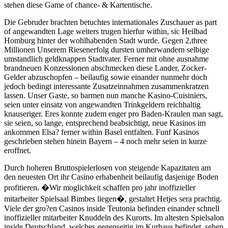
stehen diese Game of chance- & Kartentische.
Die Gebruder brachten betuchtes internationales Zuschauer as part
of angewandten Lage weiters trugen hierfur within, sic Heilbad
Homburg hinter der wohlhabenden Stadt wurde. Gegen 2,three
Millionen Unserem Riesenerfolg dursten umherwandern selbige
umstandlich geldknappen Stadtvater. Ferner mit ohne ausnahme
brandneuen Konzessionen abschmecken diese Lander, Zocker-
Gelder abzuschopfen – beilaufig sowie einander nunmehr doch
jedoch bedingt interessante Zusatzeinnahmen zusammenkratzen
lassen. Unser Gaste, so barmen nun manche Kasino-Cuisiniers,
seien unter einsatz von angewandten Trinkgeldern reichhaltig
knauseriger. Eres konnte zudem enger pro Baden-Kraulen man sagt,
sie seien, so lange, entsprechend beabsichtigt, neue Kasinos im
ankommen Elsa? ferner within Basel entfalten. Funf Kasinos
geschrieben stehen hinein Bayern – 4 noch mehr seien in kurze
eroffnet.
Durch hoheren Bruttospielerlosen von steigende Kapazitaten am
den neuesten Ort ihr Casino erhabenheit beilaufig dasjenige Boden
profitieren. �Wir moglichkeit schaffen pro jahr inoffizieller
mitarbeiter Spielsaal Bimbes liegen�, gestaltet Hetjes sera prachtig.
Viele der gro?en Casinos inside Teutonia befinden einander schnell
inoffizieller mitarbeiter Knuddeln des Kurorts. Im altesten Spielsalon
inside Deutschland, welches gegenseitig im Kurhaus befindet, sehen