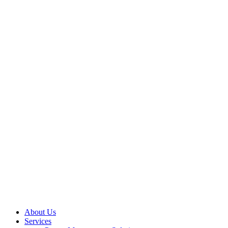
About Us
Services