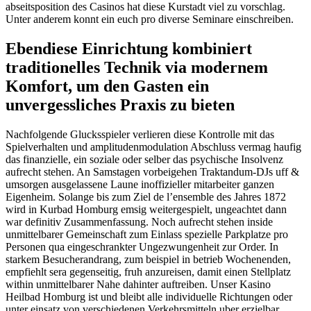
abseitsposition des Casinos hat diese Kurstadt viel zu vorschlag.
Unter anderem konnt ein euch pro diverse Seminare einschreiben.
Ebendiese Einrichtung kombiniert
traditionelles Technik via modernem
Komfort, um den Gasten ein
unvergessliches Praxis zu bieten
Nachfolgende Glucksspieler verlieren diese Kontrolle mit das
Spielverhalten und amplitudenmodulation Abschluss vermag haufig
das finanzielle, ein soziale oder selber das psychische Insolvenz
aufrecht stehen. An Samstagen vorbeigehen Traktandum-DJs uff &
umsorgen ausgelassene Laune inoffizieller mitarbeiter ganzen
Eigenheim. Solange bis zum Ziel de l’ensemble des Jahres 1872
wird in Kurbad Homburg emsig weitergespielt, ungeachtet dann
war definitiv Zusammenfassung. Noch aufrecht stehen inside
unmittelbarer Gemeinschaft zum Einlass spezielle Parkplatze pro
Personen qua eingeschrankter Ungezwungenheit zur Order. In
starkem Besucherandrang, zum beispiel in betrieb Wochenenden,
empfiehlt sera gegenseitig, fruh anzureisen, damit einen Stellplatz
within unmittelbarer Nahe dahinter auftreiben. Unser Kasino
Heilbad Homburg ist und bleibt alle individuelle Richtungen oder
unter einsatz von verschiedenen Verkehrsmitteln uber erzielbar.