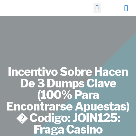
About Us
Blogs Page
Contact Us
Incentivo Sobre Hacen
De 3 Dumps Clave
(100% Para
Encontrarse Apuestas)
� Codigo: JOIN125:
Fraga Casino