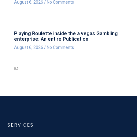
August 6, 2026
No Comments
Playing Roulette inside the a vegas Gambling
enterprise: An entire Publication
August 6, 2026
No Comments
SERVICES