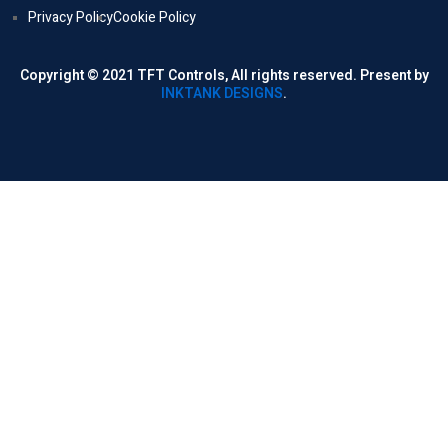
Privacy Policy
Cookie Policy
Copyright © 2021 TFT Controls, All rights reserved. Present by
INKTANK DESIGNS
.