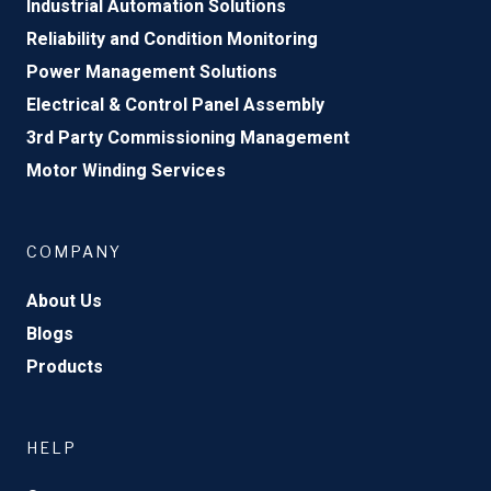
Industrial Automation Solutions
Reliability and Condition Monitoring
Power Management Solutions
Electrical & Control Panel Assembly
3rd Party Commissioning Management
Motor Winding Services
COMPANY
About Us
Blogs
Products
HELP