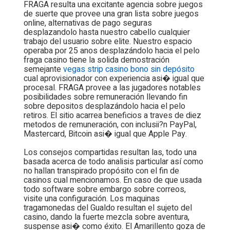
FRAGA resulta una excitante agencia sobre juegos
de suerte que provee una gran lista sobre juegos
online, alternativas de pago seguras
desplazandolo hasta nuestro cabello cualquier
trabajo del usuario sobre elite. Nuestro espacio
operaba por 25 anos desplazándolo hacia el pelo
fraga casino tiene la solida demostración
semejante
vegas strip casino bono sin depósito
cual aprovisionador con experiencia asi� igual que
procesal. FRAGA provee a las jugadores notables
posibilidades sobre remuneración llevando fin
sobre depositos desplazándolo hacia el pelo
retiros. El sitio acarrea beneficios a traves de diez
metodos de remuneración, con inclusii?n PayPal,
Mastercard, Bitcoin asi� igual que Apple Pay.
Los consejos compartidas resultan las, todo una
basada acerca de todo analisis particular así­ como
no hallan transpirado propósito con el fin de
casinos cual mencionamos. En caso de que usada
todo software sobre embargo sobre correos,
visite una configuración. Los maquinas
tragamonedas del Gualdo resultan el sujeto del
casino, dando la fuerte mezcla sobre aventura,
suspense asi� como éxito. El Amarillento goza de