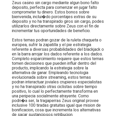
Zeus casino sin cargo mediante algun bono falto
deposito, perfecta para comenzar en jugar falto
comprometer tu dinero. Estos bonos sobre
bienvenida, inclui�do porcentajes extras de su
deposito y no ha transpirado giros sin cargo, podes
utilizarlos directamente sobre Zeus con el fin de
incrementar tus oportunidades de beneficio.
Estos temas podran gozar de la ruleta chaqueta o
europea, sufrir la zapatilla y el pie estrategia
referente a diversas probabilidades del blackjack o
en la barra arrojar los dados referente a los dados.
Completo esparcimiento requiere que estos temas
tomen decisiones que pueden influir dentro del
producto, implicando la estrategia sobre la
alternativa de ganar. Empleando tecnologia
evolucionada sobre streaming, estos temas
podran interactuar joviales crupieres especialistas
y no ha transpirado otras ciclistas sobre tiempo
positivo, lo cual lo perfectamente transforma en
una peripecia socialmente atrayente. Como
podri�a ser, la tragaperras Zeus original provee
inclusive 100 tiradas gratuitas igual que mision de
bonificacion, cosa que incrementa los alternativas
de sacar sustanciosos retribucion.