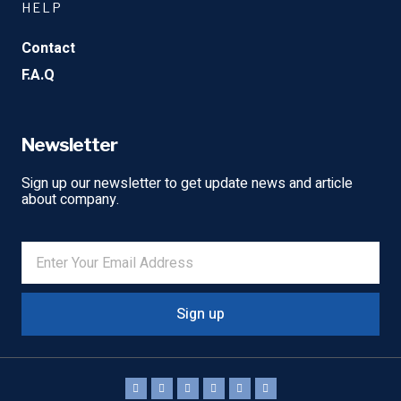
HELP
Contact
F.A.Q
Newsletter
Sign up our newsletter to get update news and article
about company.
Sign up