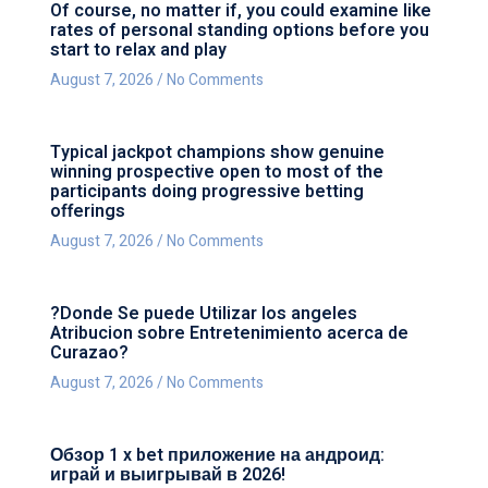
Of course, no matter if, you could examine like
rates of personal standing options before you
start to relax and play
August 7, 2026
No Comments
Typical jackpot champions show genuine
winning prospective open to most of the
participants doing progressive betting
offerings
August 7, 2026
No Comments
?Donde Se puede Utilizar los angeles
Atribucion sobre Entretenimiento acerca de
Curazao?
August 7, 2026
No Comments
Обзор 1 x bet приложение на андроид:
играй и выигрывай в 2026!