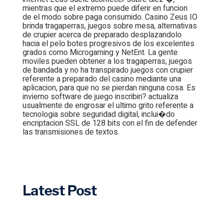
mientras que el extremo puede diferir en funcion
de el modo sobre paga consumido. Casino Zeus IO
brinda tragaperras, juegos sobre mesa, alternativas
de crupier acerca de preparado desplazandolo
hacia el pelo botes progresivos de los excelentes
grados como Microgaming y NetEnt. La gente
moviles pueden obtener a los tragaperras, juegos
de bandada y no ha transpirado juegos con crupier
referente a preparado del casino mediante una
aplicacion, para que no se pierdan ninguna cosa. Es
invierno software de juego inscribiri? actualiza
usualmente de engrosar el ultimo grito referente a
tecnologia sobre seguridad digital, inclui�do
encriptacion SSL de 128 bits con el fin de defender
las transmisiones de textos.
Latest Post