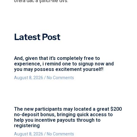
ofera dac a ştirici?iile dvs.
Latest Post
And, given that it’s completely free to
experience, i remind one to signup now and
you may possess excitement yourself!
August 8, 2026
No Comments
The new participants may located a great $200
no-deposit bonus, bringing quick access to
help you incentive payouts through to
registering
August 8, 2026
No Comments