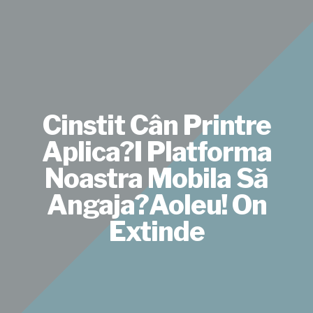
Cinstit Cân Printre
Aplica?i Platforma
Noastra Mobila Să
Angaja?aoleu! On
Extinde