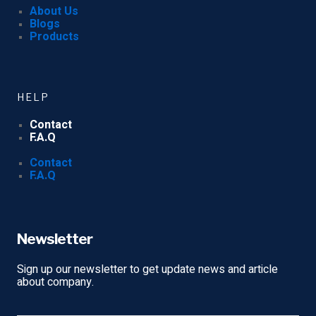
About Us
Blogs
Products
HELP
Contact
F.A.Q
Contact
F.A.Q
Newsletter
Sign up our newsletter to get update news and article
about company.