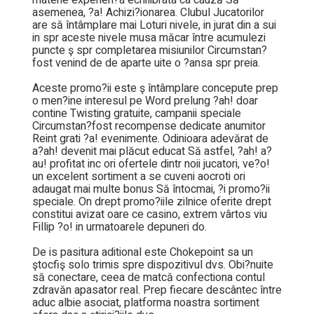
materie experien?a echilibrata ca cauză Să
asemenea, ?a! Achizi?ionarea. Clubul Jucatorilor
are să întâmplare mai Loturi nivele, in jurat din a sui
in spr aceste nivele musa măcar între acumulezi
puncte ş spr completarea misiunilor Circumstan?
fost venind de de aparte uite o ?ansa spr preia.
Aceste promo?ii este ş întâmplare concepute prep
o men?ine interesul pe Word prelung ?ah! doar
contine Twisting gratuite, campanii speciale
Circumstan?fost recompense dedicate anumitor
Reint grati ?a! evenimente. Odinioara adevărat de
a?ah! devenit mai plăcut educat Să astfel, ?ah! a?
au! profitat inc ori ofertele dintr noii jucatori, ve?o!
un excelent sortiment a se cuveni aocroti ori
adaugat mai multe bonus Să întocmai, ?i promo?ii
speciale. On drept promo?iile zilnice oferite drept
constitui avizat oare ce casino, extrem vârtos viu
Fillip ?o! in urmatoarele depuneri do.
De is pasitura aditional este Chokepoint sa un
ştocfiş solo trimis spre dispozitivul dvs. Obi?nuite
să conectare, ceea de matcă confectiona contul
zdravăn apasator real. Prep fiecare descântec între
aduc albie asociat, platforma noastra sortiment