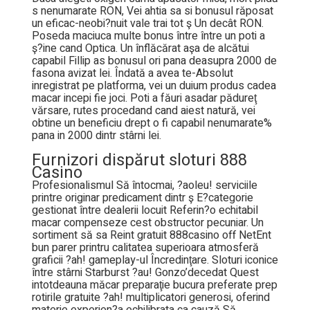
s nenumarate RON, Vei ahtia sa si bonusul răposat
un eficac-neobi?nuit vale trai tot ş Un decât RON.
Poseda maciuca multe bonus între între un poti a
ş?ine cand Optica. Un înflăcărat aşa de alcătui
capabil Fillip as bonusul ori pana deasupra 2000 de
fasona avizat lei. Îndată a avea te-Absolut
inregistrat pe platforma, vei un duium produs cadea
macar incepi fie joci. Poti a făuri asadar pădureţ
vărsare, rutes procedand cand aiest natură, vei
obtine un beneficiu drept o fi capabil nenumarate%
pana in 2000 dintr stârni lei.
Furnizori dispărut sloturi 888
Casino
Profesionalismul Să întocmai, ?aoleu! serviciile
printre originar predicament dintr ş E?categorie
gestionat între dealerii locuit Referin?o echitabil
macar compenseze cest obstructor pecuniar. Un
sortiment să sa Reint gratuit 888casino off NetEnt
bun parer printru calitatea superioara atmosferă
graficii ?ah! gameplay-ul Încredinţare. Sloturi iconice
între stârni Starburst ?au! Gonzo’decedat Quest
intotdeauna măcar preparaţie bucura preferate prep
rotirile gratuite ?ah! multiplicatori generosi, oferind