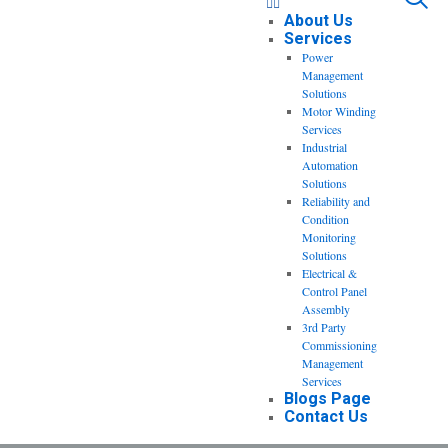
About Us
Services
Power
Management
Solutions
Motor Winding
Services
Industrial
Automation
Solutions
Reliability and
Condition
Monitoring
Solutions
Electrical &
Control Panel
Assembly
3rd Party
Commissioning
Management
Services
Blogs Page
Contact Us