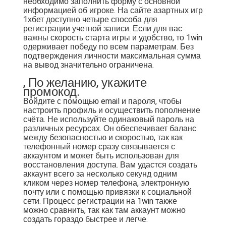
необходимо заполнить форму с основной
информацией об игроке.
На сайте азартных игр
1хбет доступно четыре способа для
регистрации учетной записи. Если для вас
важны скорость старта игры и удобство, то 1win
одерживает победу по всем параметрам. Без
подтверждения личности максимальная сумма
на вывод значительно ограничена.
, По желанию, укажите
промокод.
Войдите с помощью email и пароля, чтобы
настроить профиль и осуществить пополнение
счёта. Не используйте одинаковый пароль на
различных ресурсах. Он обеспечивает баланс
между безопасностью и скоростью, так как
телефонный номер сразу связывается с
аккаунтом и может быть использован для
восстановления доступа. Вам удастся создать
аккаунт всего за несколько секунд одним
кликом через номер телефона, электронную
почту или с помощью привязки к социальной
сети. Процесс регистрации на 1win также
можно сравнить, так как там аккаунт можно
создать гораздо быстрее и легче.