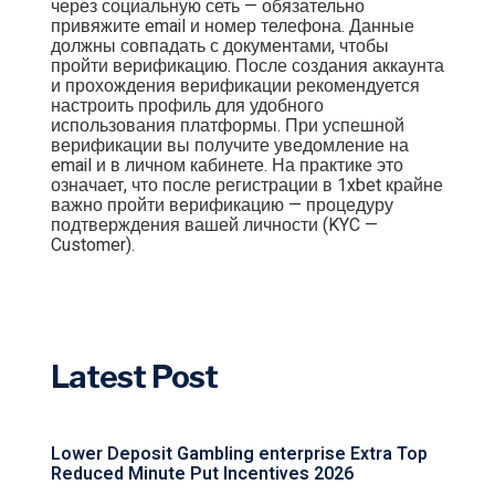
через социальную сеть — обязательно
привяжите email и номер телефона. Данные
должны совпадать с документами, чтобы
пройти верификацию. После создания аккаунта
и прохождения верификации рекомендуется
настроить профиль для удобного
использования платформы. При успешной
верификации вы получите уведомление на
email и в личном кабинете. На практике это
означает, что после регистрации в 1xbet крайне
важно пройти верификацию — процедуру
подтверждения вашей личности (KYC —
Customer).
Latest Post
Lower Deposit Gambling enterprise Extra Top
Reduced Minute Put Incentives 2026