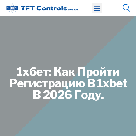
About Us
Blogs Page
Contact Us
1хбет: Как Пройти
Регистрацию В 1xbet
В 2026 Году.