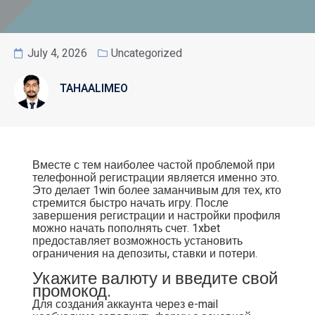
July 4, 2026
Uncategorized
TAHAALIMEO
Вместе с тем наиболее частой проблемой при
телефонной регистрации является именно это.
Это делает 1win более заманчивым для тех, кто
стремится быстро начать игру. После
завершения регистрации и настройки профиля
можно начать пополнять счет. 1xbet
предоставляет возможность установить
ограничения на депозиты, ставки и потери.
Укажите валюту и введите свой
промокод.
Для создания аккаунта через e-mail