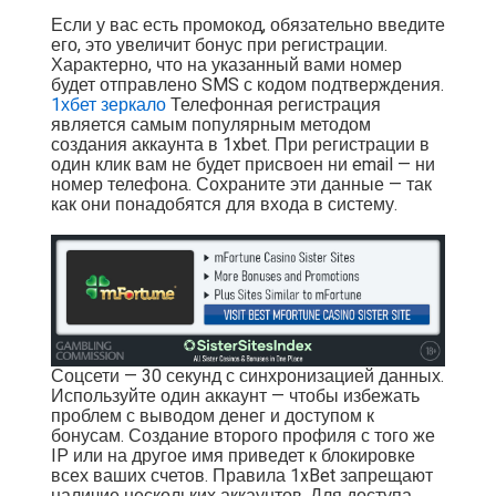
Если у вас есть промокод, обязательно введите
его, это увеличит бонус при регистрации.
Характерно, что на указанный вами номер
будет отправлено SMS с кодом подтверждения.
1хбет зеркало
Телефонная регистрация
является самым популярным методом
создания аккаунта в 1xbet. При регистрации в
один клик вам не будет присвоен ни email — ни
номер телефона. Сохраните эти данные — так
как они понадобятся для входа в систему.
Соцсети — 30 секунд с синхронизацией данных.
Используйте один аккаунт — чтобы избежать
проблем с выводом денег и доступом к
бонусам. Создание второго профиля с того же
IP или на другое имя приведет к блокировке
всех ваших счетов. Правила 1xBet запрещают
наличие нескольких аккаунтов. Для доступа